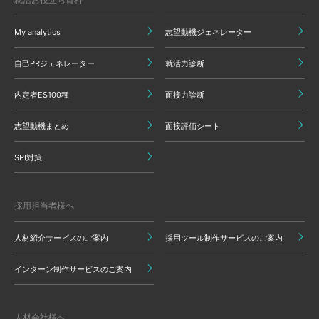
My analytics
志望動機ジェネレーター
自己PRジェネレーター
就活力診断
内定者ES100種
面接力診断
志望動機まとめ
面接評価シート
SPI対策
採用担当者様へ
人材紹介サービスのご案内
採用ツール制作サービスのご案内
インターン制作サービスのご案内
人材会社様へ