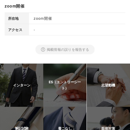
zoom開催
zoom開催
所在地
-
アクセス
掲載情報の誤りを報告する
ES（エントリーシー
インターン
志望動機
ト）
筆記試験
着こなし
面接対策