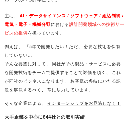
主に
、
AI・データサイエンス / ソフトウェア / 組込制御 /
電気・電子・機械分野
における
設計開発領域への技術サー
ビスの提供
を担っています
。
例えば
、
「
5年で開発したい！ただ
、
必要な技術を保有
していない…
」
そんな要望に対して
、
同社がその製品・サービスに必要
な開発技術をチームで提供することで対価を頂く
、
これ
が同社のビジネスになります
。
お客様の多岐にわたる課
題を解決するべく
、
常に尽力しています
。
そんな企業による
、
インターンシップをお見逃しなく！
大手企業を中心に844社との取引実績