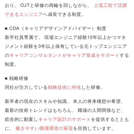
おり
、
OJTと研修の両輪を回しながら
、
上流工程で活躍
できるエンジニア
へ成長できる制度
。
■ CDA
（
キャリアデザインアドバイザー
）
制度
新卒社員専属で
、
現場エンジニア経験10年以上かつマネ
ジメント経験を3年以上保有している元トップエンジニア
の
キャリアコンサルタントがキャリア形成をサポート
する
制度
。
■ 戦略研修
同社が注力している
戦略技術に特化
した研修
。
新卒者の現在のスキルや知識
、
本人の将来構想や希望
、
最新の技術トレンドはもちろん
、
職場の人間関係など
、
総合的に勘案し
キャリア設計のサポート
を提供するととも
に
、
働きやすい職場環境の実現
を目指しています
。