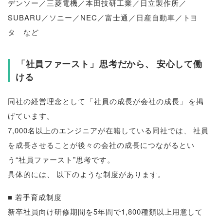
デンソー／三菱電機／本田技研工業／日立製作所／
SUBARU／ソニー／NEC／富士通／日産自動車／トヨ
タ など
「
社員ファースト
」
思考だから
、
安心して働
ける
同社の経営理念として
「
社員の成長が会社の成長
」
を掲
げています
。
7,000名以上のエンジニアが在籍している同社では
、
社員
を成長させることが後々の会社の成長につながるとい
う“社員ファースト”思考です
。
具体的には
、
以下のような制度があります
。
■ 若手育成制度
新卒社員向け研修期間を5年間で1,800種類以上用意して