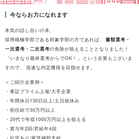
今ならお力になれます
本気の話し合いの末
、
採用積極学部である
対象学部
の方であれば
、
書類選考・
一次選考・二次選考
の免除が狙えることとなりました！
「
いきなり最終選考からでOK！
」
という企業もございま
すので
、
迅速な内定獲得を目指せます
。
＜ご紹介企業例＞
・東証プライム上場/大手企業
・年間休日130日以上/土日祝休み
・初任給で30万円以上
・20代で年収1000万円以上を狙える
・賞与年2回/昇給年4回
・社宅あり/家賃補助支給