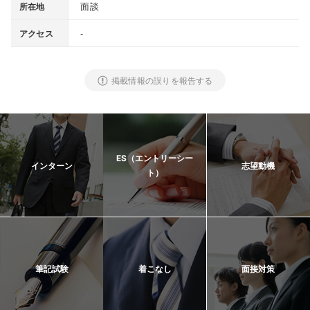
面談
所在地
-
アクセス
掲載情報の誤りを報告する
ES（エントリーシー
インターン
志望動機
ト）
筆記試験
着こなし
面接対策