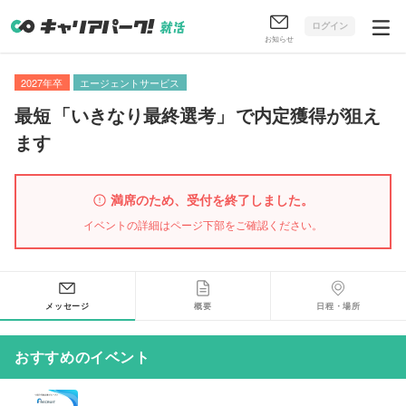
ログイン
お知らせ
2027年卒
エージェントサービス
最短
「
いきなり最終選考
」
で内定獲得が狙え
ます
満席のため、受付を終了しました。
イベントの詳細はページ下部をご確認ください。
メッセージ
概要
日程・場所
おすすめのイベント