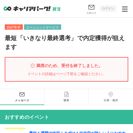
ログイン
お知らせ
2027年卒
エージェントサービス
最短
「
いきなり最終選考
」
で内定獲得が狙え
ます
満席のため、受付を終了しました。
イベントの詳細はページ下部をご確認ください。
メッセージ
概要
日程・場所
おすすめのイベント
最短１週間で内定！まずは１社内定が欲しい人におすす