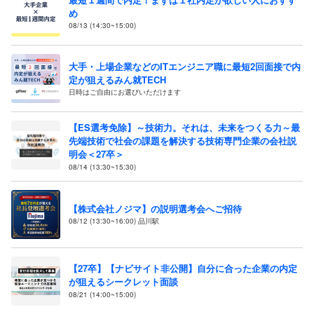
め
08/13 (14:30~15:00)
大手・上場企業などのITエンジニア職に最短2回面接で内
定が狙えるみん就TECH
日時はご自由にお選びいただけます
【ES選考免除】～技術力。それは、未来をつくる力～最
先端技術で社会の課題を解決する技術専門企業の会社説
明会＜27卒＞
08/14 (13:30~15:30)
【株式会社ノジマ】の説明選考会へご招待
08/12 (13:30~16:00) 品川駅
【27卒】【ナビサイト非公開】自分に合った企業の内定
が狙えるシークレット面談
08/21 (14:00~15:00)