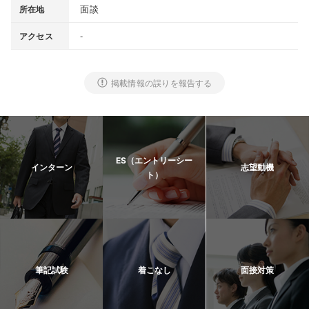
面談
所在地
-
アクセス
掲載情報の誤りを報告する
ES（エントリーシー
インターン
志望動機
ト）
筆記試験
着こなし
面接対策