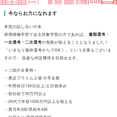
今ならお力になれます
本気の話し合いの末
、
採用積極学部である
対象学部
の方であれば
、
書類選考・
一次選考・二次選考
の免除が狙えることとなりました！
「
いきなり最終選考からでOK！
」
という企業もございま
すので
、
迅速な内定獲得を目指せます
。
＜ご紹介企業例＞
・東証プライム上場/大手企業
・年間休日130日以上/土日祝休み
・初任給で30万円以上
・20代で年収1000万円以上を狙える
・賞与年2回/昇給年4回
・社宅あり/家賃補助支給