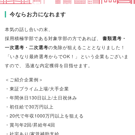
今ならお力になれます
本気の話し合いの末
、
採用積極学部である
対象学部
の方であれば
、
書類選考・
一次選考・二次選考
の免除が狙えることとなりました！
「
いきなり最終選考からでOK！
」
という企業もございま
すので
、
迅速な内定獲得を目指せます
。
＜ご紹介企業例＞
・東証プライム上場/大手企業
・年間休日130日以上/土日祝休み
・初任給で30万円以上
・20代で年収1000万円以上を狙える
・賞与年2回/昇給年4回
・社宅あり/家賃補助支給