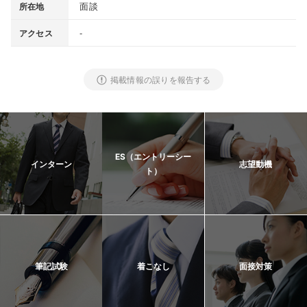
面談
所在地
-
アクセス
掲載情報の誤りを報告する
ES（エントリーシー
インターン
志望動機
ト）
筆記試験
着こなし
面接対策