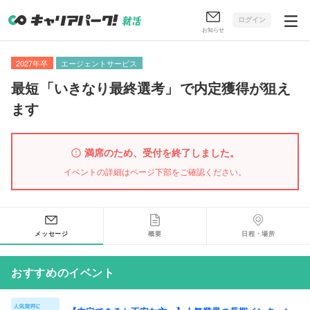
ログイン
お知らせ
2027年卒
エージェントサービス
最短
「
いきなり最終選考
」
で内定獲得が狙え
ます
満席のため、受付を終了しました。
イベントの詳細はページ下部をご確認ください。
メッセージ
概要
日程・場所
おすすめのイベント