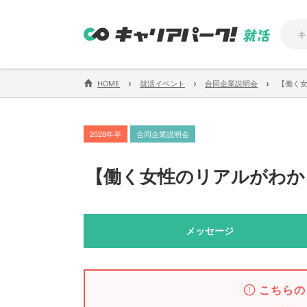
›
›
›
HOME
就活イベント
合同企業説明会
【働く
2028年卒
合同企業説明会
【
働く女性のリアルがわか
メッセージ
こちらの