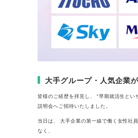
大手グループ・人気企業
皆様のご経歴を拝見し
、
"早期就活生とい
説明会へご招待いたしました
。
当日は
、
大手企業の第一線で働く女性社
なく
、