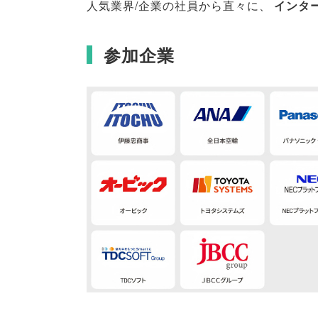
人気業界/企業の社員から直々に
、
インタ
参加企業