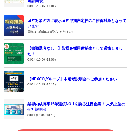
電話面談』
08/10 (18:45~19:00)
◢◤対象の方に表示◢◤早期内定枠のご推薦対象となって
います
日時はご自由にお選びいただけます
【書類選考なし！】皆様を採用候補生として選抜しまし
た！
08/24 (10:00~12:00)
【NEXCOグループ】本選考説明会へご参加ください
08/24 (15:15~16:15)
業界内成長率15年連続NO.1を誇る注目企業！ 人気上位の
会社説明会
08/11 (10:00~10:45)