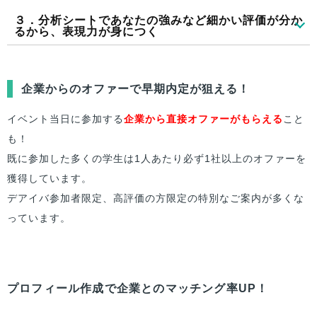
践。
３．分析シートで
あなた
の強みなど細かい評価が分か
当日は最大10社の人事が参加し、
本番同様の空気感のなかでグ
るから、表現力が身につく
対面の選考はどうしても何度も経験して慣れることが重要で
ループディスカッションを体感
できます。
す。1日のうちに、こんなにも実践できるイベントはなかなか
お題ごとに人事から直接フィードバックを受ける時間を設けて
ありません。
イベント終了後には、
あなた
の総合評価をレーダーチャートと
いるため、
人事からの視点で
あなた
の実際の評価を直接聞くこ
企業からのオファーで早期内定が狙える！
「デアイバ」で場数を踏むことで自信が付き、グループディス
タイプ別診断でお伝えします。
とも可能。
カッションへの恐怖心がほぼなくなります！
「コミュニケーション力」「リーダーシップ」「思考力」「取
イベント当日に参加する
企業から直接オファーがもらえる
こと
その場で改善と実践を繰り返し、グループディスカッションス
り組み姿勢」や、動物に例えて、あなたの長所・短所、
他者か
も！
キルが確実に身に付きます。
らの視点での評価
が分かります。
既に参加した多くの学生は1人あたり必ず1社以上のオファーを
獲得しています。
自己分析や友人同士の他己分析では見つけられなかった「新た
デアイバ参加者限定、高評価の方限定の特別なご案内が多くな
な自分」が見つかり、選考本番で
「自分をどのように表現すれ
っています。
ば良いか」などの方針も明確
になるはずです。
プロフィール作成で企業とのマッチング率UP！