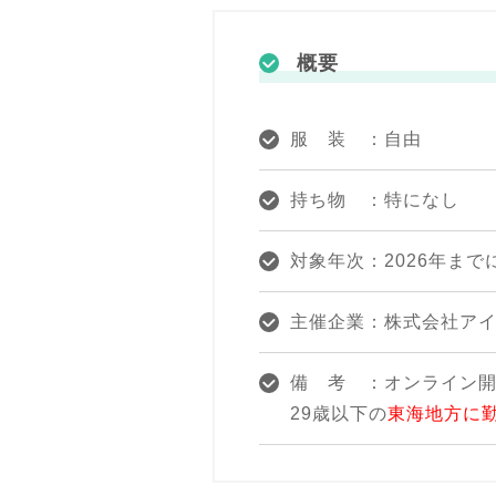
概要
服 装 ：自由
持ち物 ：特になし
対象年次：2026年ま
主催企業：株式会社ア
備 考 ：オンライン
29歳以下の
東海地方に