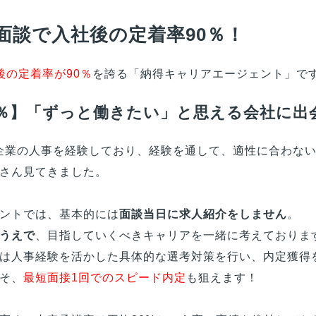
面談で入社後の定着率90％！
後の定着率が90％
を誇る「納得キャリアエージェント」で
0％】「ずっと働きたい」と思える会社に出
企業の人事を経験しており、経験を通して、適性に合わな
さん見てきました。
ントでは、基本的には
面談当日に求人紹介をしません
。
うえで
、目指していくべきキャリアを一緒に考えておりま
は人事経験を活かした具体的な選考対策を行い、内定獲得
そ、
最短面接1回でのスピード内定
も狙えます！