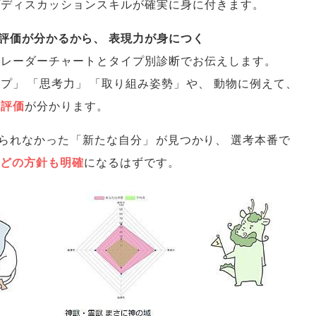
プディスカッションスキルが確実に身に付きます
。
評価が分かるから
、
表現力が身につく
をレーダーチャートとタイプ別診断でお伝えします
。
ップ
」
「
思考力
」
「
取り組み姿勢
」
や
、
動物に例えて
、
の評価
が分かります
。
られなかった
「
新たな自分
」
が見つかり
、
選考本番で
どの方針も明確
になるはずです
。