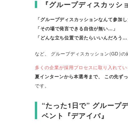
『グループディスカッシ
「
グループディスカッションなんて参加し
「
その場で発言できる自信が無い…
」
「
どんな立ち位置で居たらいいんだろう…
など
、
グループディスカッション
(
GD
)
の
多くの企業が採用プロセスに取り入れてい
夏インターンから本選考まで
、
この先ず
です
。
“たった1日で” グルー
ベント『デアイバ』