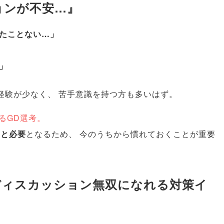
ョンが不安…』
たことない…
」
」
経験が少なく
、
苦手意識を持つ方も多いはず
。
るGD選考
。
っと必要
となるため
、
今のうちから慣れておくことが重要
プディスカッション無双になれる対策イ