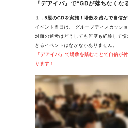
『デアイバ』で“GDが落ちなくな
１．5題のGDを実施！場数を踏んで自信
イベント当日は
、
グループディスカッショ
対面の選考はどうしても何度も経験して慣
きるイベントはなかなかありません
。
「
デアイバ
」
で場数を踏むことで自信が付
ります！