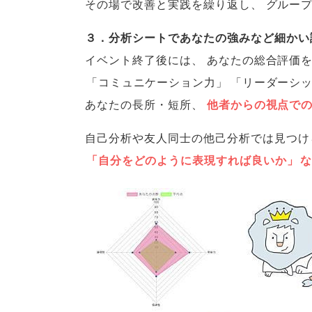
その場で改善と実践を繰り返し
、
グルー
３．分析シートであなたの強みなど細かい
イベント終了後には
、
あなたの総合評価
「
コミュニケーション力
」
「
リーダーシ
あなたの長所・短所
、
他者からの視点で
自己分析や友人同士の他己分析では見つけ
「
自分をどのように表現すれば良いか
」
な