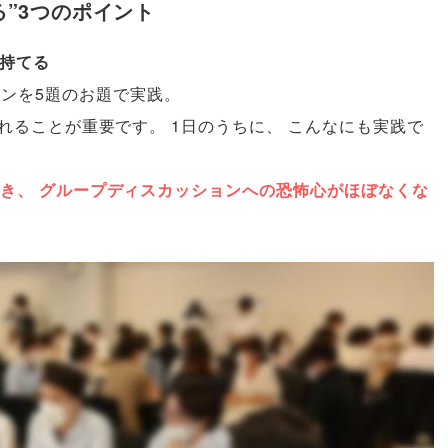
る”3つのポイント
が持てる
ンを5題のお題で実践
。
れることが重要です
。
1日のうちに
、
こんなにも実践で
き
、
グループディスカッションへの恐怖心がほぼなくな