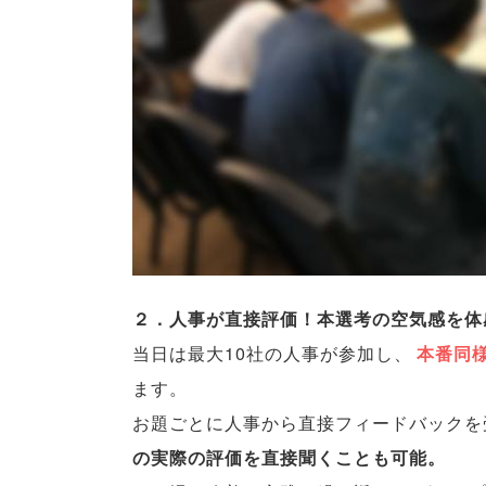
２．人事が直接評価！本選考の空気感を体
当日は最大10社の人事が参加し
、
本番同
ます
。
お題ごとに人事から直接フィードバックを
の実際の評価を直接聞くことも可能
。