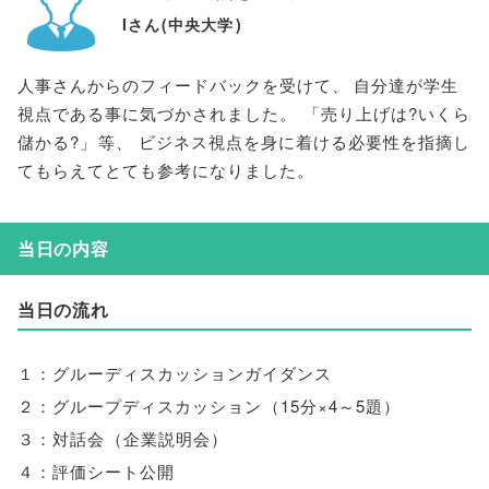
Iさん
(
中央大学
)
人事さんからのフィードバックを受けて
、
自分達が学生
視点である事に気づかされました
。
「
売り上げは?いくら
儲かる?
」
等
、
ビジネス視点を身に着ける必要性を指摘し
てもらえてとても参考になりました
。
当日の内容
当日の流れ
１：グルーディスカッションガイダンス
２：グループディスカッション
（
15分×4～5題
）
３：対話会
（
企業説明会
）
４：評価シート公開