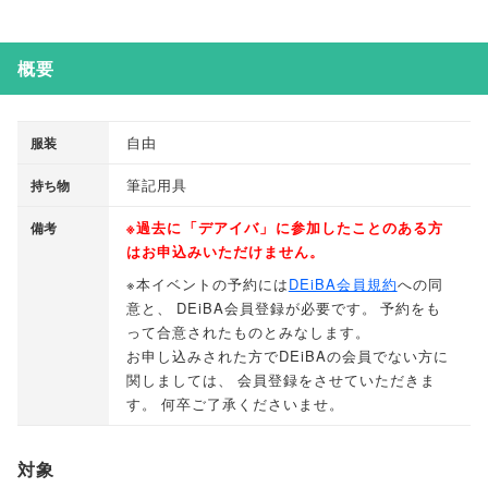
概要
自由
服装
筆記用具
持ち物
※過去に
「
デアイバ
」
に参加したことのある方
備考
はお申込みいただけません
。
※本イベントの予約には
DEiBA会員規約
への同
意と
、
DEiBA会員登録が必要です
。
予約をも
って合意されたものとみなします
。
お申し込みされた方でDEiBAの会員でない方に
関しましては
、
会員登録をさせていただきま
す
。
何卒ご了承くださいませ
。
対象