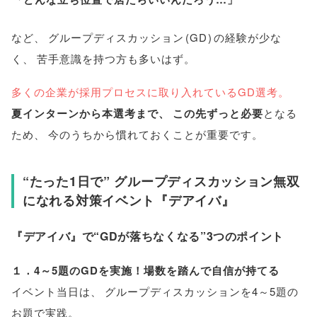
など
、
グループディスカッション
(
GD
)
の経験が少な
く
、
苦手意識を持つ方も多いはず
。
多くの企業が採用プロセスに取り入れているGD選考
。
夏インターンから本選考まで
、
この先ずっと必要
となる
ため
、
今のうちから慣れておくことが重要です
。
“たった1日で” グループディスカッション無双
になれる対策イベント『デアイバ』
『デアイバ』で“GDが落ちなくなる”3つのポイント
１．4～5題のGDを実施！場数を踏んで自信が持てる
イベント当日は
、
グループディスカッションを4～5題の
お題で実践
。