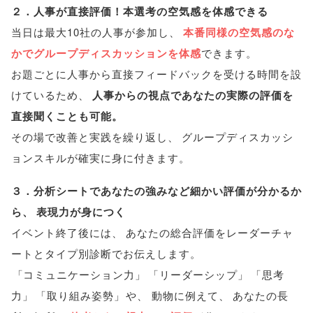
２．人事が直接評価！本選考の空気感を体感できる
当日は最大10社の人事が参加し
、
本番同様の空気感のな
かでグループディスカッションを体感
できます
。
お題ごとに人事から直接フィードバックを受ける時間を設
けているため
、
人事からの視点であなたの実際の評価を
直接聞くことも可能
。
その場で改善と実践を繰り返し
、
グループディスカッシ
ョンスキルが確実に身に付きます
。
３．分析シートであなたの強みなど細かい評価が分かるか
ら
、
表現力が身につく
イベント終了後には
、
あなたの総合評価をレーダーチャ
ートとタイプ別診断でお伝えします
。
「
コミュニケーション力
」
「
リーダーシップ
」
「
思考
力
」
「
取り組み姿勢
」
や
、
動物に例えて
、
あなたの長