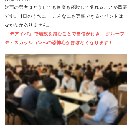
対面の選考はどうしても何度も経験して慣れることが重要
です
。
1日のうちに
、
こんなにも実践できるイベントは
なかなかありません
。
「
デアイバ
」
で場数を踏むことで自信が付き
、
グループ
ディスカッションへの恐怖心がほぼなくなります！