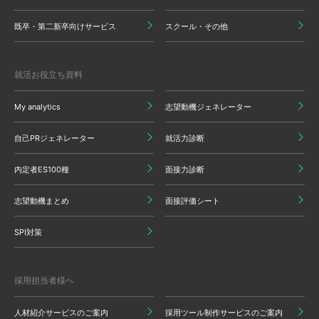
既卒・第二新卒向けサービス
スクール・その他
就活お役立ち資料
My analytics
志望動機ジェネレーター
自己PRジェネレーター
就活力診断
内定者ES100種
面接力診断
志望動機まとめ
面接評価シート
SPI対策
採用担当者様へ
人材紹介サービスのご案内
採用ツール制作サービスのご案内