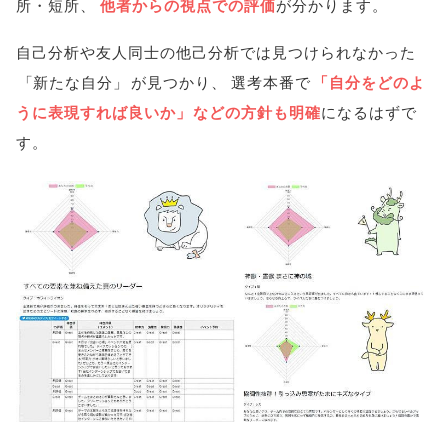
所・短所
、
他者からの視点での評価
が分かります
。
自己分析や友人同士の他己分析では見つけられなかった
「
新たな自分
」
が見つかり
、
選考本番で
「
自分をどのよ
うに表現すれば良いか
」
などの方針も明確
になるはずで
す
。