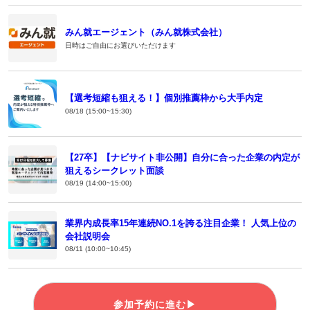
みん就エージェント（みん就株式会社）
日時はご自由にお選びいただけます
【選考短縮も狙える！】個別推薦枠から大手内定
08/18 (15:00~15:30)
【27卒】【ナビサイト非公開】自分に合った企業の内定が
狙えるシークレット面談
08/19 (14:00~15:00)
業界内成長率15年連続NO.1を誇る注目企業！ 人気上位の
会社説明会
08/11 (10:00~10:45)
参加予約に進む▶