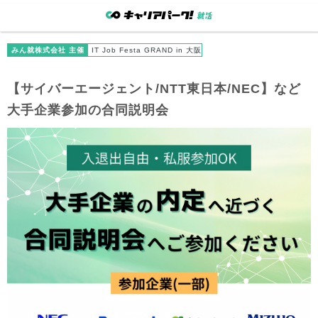
みん就株式会社 主催
IT Job Festa GRAND in 大阪
【サイバーエージェント/NTT東日本/NEC】など
大手企業参加の合同説明会