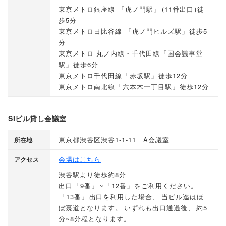
東京メトロ銀座線
「
虎ノ門駅
」
(
11番出口
)
徒
歩5分
東京メトロ日比谷線
「
虎ノ門ヒルズ駅
」
徒歩5
分
東京メトロ 丸ノ内線・千代田線
「
国会議事堂
駅
」
徒歩6分
東京メトロ千代田線
「
赤坂駅
」
徒歩12分
東京メトロ南北線
「
六本木一丁目駅
」
徒歩12分
SIビル貸し会議室
東京都渋谷区渋谷1-1-11 A会議室
所在地
会場はこちら
アクセス
渋谷駅より徒歩約8分
出口
「
9番
」
~
「
12番
」
をご利用ください
。
「
13番
」
出口を利用した場合
、
当ビル迄はほ
ぼ裏道となります
。
いずれも出口通過後
、
約5
分~8分程となります
。