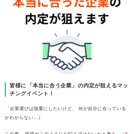
皆様に
「
本当に合う企業
」
の内定が狙えるマッ
チングイベント！
「
企業選びは慎重にしたいけど
、
何が自分に合っている
かわからない…｣
この度
、
皆様がこのようにお悩みではないかと考え
、
“本