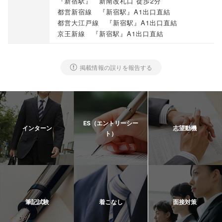
『新宿駅』 新南改札口 徒歩2分
都営新宿線 『新宿駅』A1出口直結
都営大江戸線 『新宿駅』A1出口直結
京王新線 『新宿駅』A1出口直結
掲載情報の誤りを報告する
ES（エントリーシー
インターン
志望動機
ト）
筆記試験
着こなし
面接対策