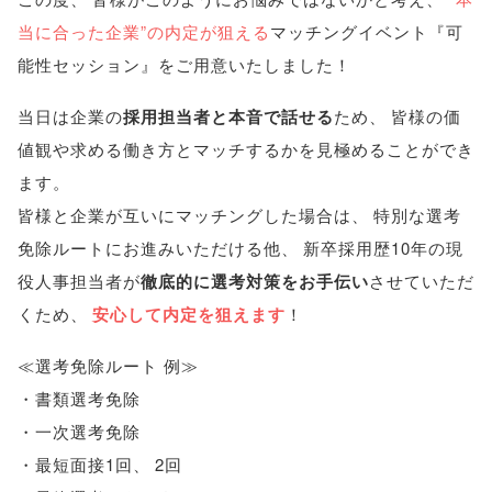
当に合った企業”の内定が狙える
マッチングイベント『可
能性セッション』をご用意いたしました！
当日は企業の
採用担当者と本音で話せる
ため
、
皆様の価
値観や求める働き方とマッチするかを見極めることができ
ます
。
皆様と企業が互いにマッチングした場合は
、
特別な選考
免除ルートにお進みいただける他
、
新卒採用歴10年の現
役人事担当者が
徹底的に選考対策をお手伝い
させていただ
くため
、
安心して内定を狙えます
！
≪選考免除ルート 例≫
・書類選考免除
・一次選考免除
・最短面接1回
、
2回