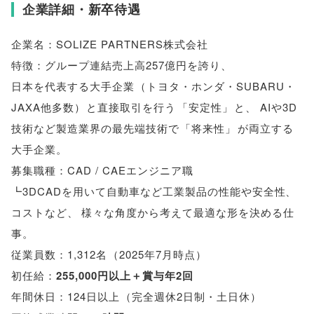
企業詳細・新卒待遇
企業名：SOLIZE PARTNERS株式会社
特徴：グループ連結売上高257億円を誇り
、
日本を代表する大手企業
（
トヨタ・ホンダ・SUBARU・
JAXA他多数
）
と直接取引を行う
「
安定性
」
と
、
AIや3D
技術など製造業界の最先端技術で
「
将来性
」
が両立する
大手企業
。
募集職種：CAD / CAEエンジニア職
┗3DCADを用いて自動車など工業製品の性能や安全性
、
コストなど
、
様々な角度から考えて最適な形を決める仕
事
。
従業員数：1,312名
（
2025年7月時点
）
初任給：
255,000円以上＋賞与年2回
年間休日：124日以上
（
完全週休2日制・土日休
）