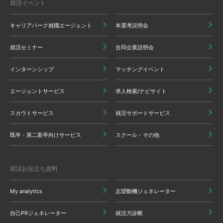
就活イベント
キャリアパーク就職エージェント
本選考説明会
就活セミナー
合同企業説明会
インターンシップ
マッチングイベント
エージェントサービス
求人検索/ナビサイト
スカウトサービス
就活サポートサービス
既卒・第二新卒向けサービス
スクール・その他
就活お役立ち資料
My analytics
志望動機ジェネレーター
自己PRジェネレーター
就活力診断