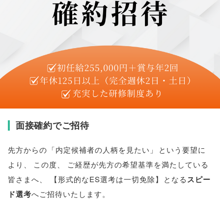
面接確約でご招待
先方からの
「
内定候補者の人柄を見たい
」
という要望に
より
、
この度
、
ご経歴が先方の希望基準を満たしている
皆さまへ
、
【
形式的なES選考は一切免除
】
となる
スピー
ド選考
へご招待いたします
。