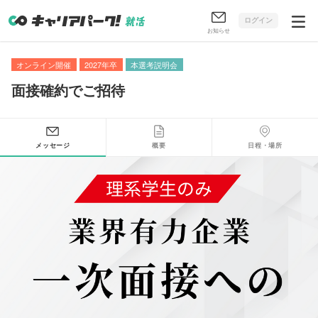
ログイン
お知らせ
オンライン開催
2027年卒
本選考説明会
面接確約でご招待
メッセージ
概要
日程・場所