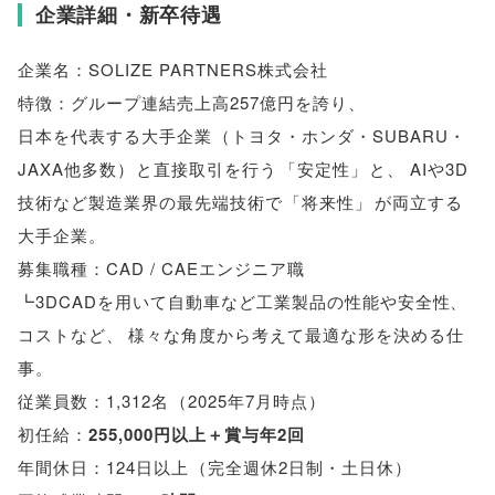
企業詳細・新卒待遇
企業名：SOLIZE PARTNERS株式会社
特徴：グループ連結売上高257億円を誇り
、
日本を代表する大手企業
（
トヨタ・ホンダ・SUBARU・
JAXA他多数
）
と直接取引を行う
「
安定性
」
と
、
AIや3D
技術など製造業界の最先端技術で
「
将来性
」
が両立する
大手企業
。
募集職種：CAD / CAEエンジニア職
┗3DCADを用いて自動車など工業製品の性能や安全性
、
コストなど
、
様々な角度から考えて最適な形を決める仕
事
。
従業員数：1,312名
（
2025年7月時点
）
初任給：
255,000円以上＋賞与年2回
年間休日：124日以上
（
完全週休2日制・土日休
）