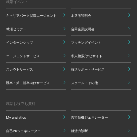
就活イベント
キャリアパーク就職エージェント
本選考説明会
就活セミナー
合同企業説明会
インターンシップ
マッチングイベント
エージェントサービス
求人検索/ナビサイト
スカウトサービス
就活サポートサービス
既卒・第二新卒向けサービス
スクール・その他
就活お役立ち資料
My analytics
志望動機ジェネレーター
自己PRジェネレーター
就活力診断