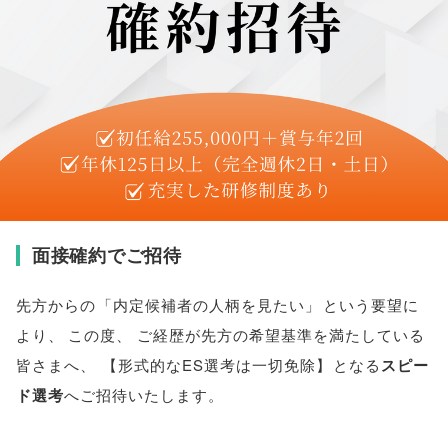
面接確約でご招待
先方からの
「
内定候補者の人柄を見たい
」
という要望に
より
、
この度
、
ご経歴が先方の希望基準を満たしている
皆さまへ
、
【
形式的なES選考は一切免除
】
となる
スピー
ド選考
へご招待いたします
。