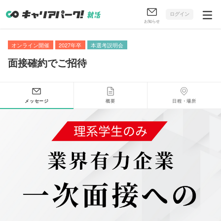
ログイン
お知らせ
オンライン開催
2027年卒
本選考説明会
面接確約でご招待
メッセージ
概要
日程・場所