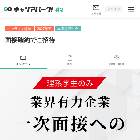
ログイン
お知らせ
オンライン開催
2027年卒
本選考説明会
面接確約でご招待
メッセージ
概要
日程・場所