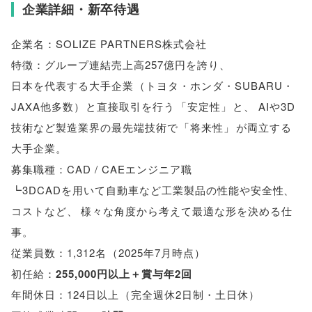
企業詳細・新卒待遇
企業名：SOLIZE PARTNERS株式会社
特徴：グループ連結売上高257億円を誇り
、
日本を代表する大手企業
（
トヨタ・ホンダ・SUBARU・
JAXA他多数
）
と直接取引を行う
「
安定性
」
と
、
AIや3D
技術など製造業界の最先端技術で
「
将来性
」
が両立する
大手企業
。
募集職種：CAD / CAEエンジニア職
┗3DCADを用いて自動車など工業製品の性能や安全性
、
コストなど
、
様々な角度から考えて最適な形を決める仕
事
。
従業員数：1,312名
（
2025年7月時点
）
初任給：
255,000円以上＋賞与年2回
年間休日：124日以上
（
完全週休2日制・土日休
）