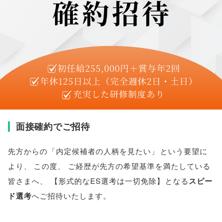
面接確約でご招待
先方からの
「
内定候補者の人柄を見たい
」
という要望に
より
、
この度
、
ご経歴が先方の希望基準を満たしている
皆さまへ
、
【
形式的なES選考は一切免除
】
となる
スピー
ド選考
へご招待いたします
。