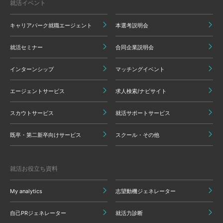
就活イベント
キャリアパーク就職エージェント
本選考説明会
就活セミナー
合同企業説明会
インターンシップ
マッチングイベント
エージェントサービス
求人検索/ナビサイト
スカウトサービス
就活サポートサービス
既卒・第二新卒向けサービス
スクール・その他
就活お役立ち資料
My analytics
志望動機ジェネレーター
自己PRジェネレーター
就活力診断