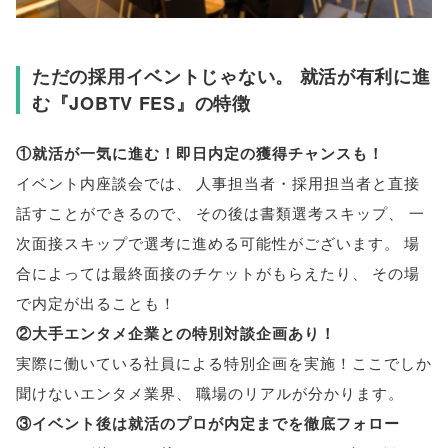
ただの採用イベントじゃない
。
就活が有利に進
む『JOBTV FES』の特徴
①就活が一気に進む！即日内定の獲得チャンスも！
イベント内座談会では
、
人事担当者・採用担当者と直接
話すことができるので
、
その後は書類選考スキップ
、
一
次面接スキップで選考に進める可能性がございます
。
場
合によっては最終面接のチケットがもらえたり
、
その場
で内定が出ることも！
②大手エンタメ企業との特別対談企画あり！
実際に働いている社員による特別企画を実施！ここでしか
聞けないエンタメ業界
、
職場のリアルが分かります
。
③イベント後は就活のプロが内定までを徹底フォロー