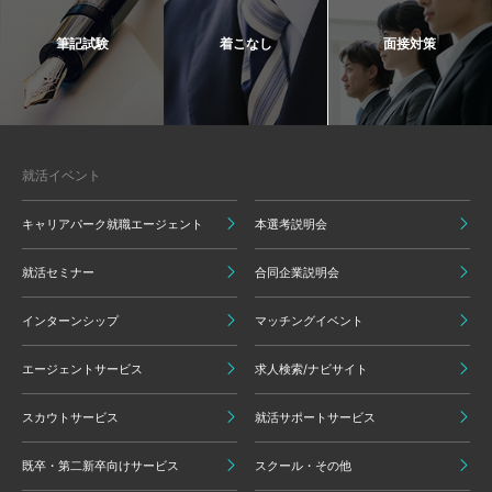
筆記試験
着こなし
面接対策
就活イベント
キャリアパーク就職エージェント
本選考説明会
就活セミナー
合同企業説明会
インターンシップ
マッチングイベント
エージェントサービス
求人検索/ナビサイト
スカウトサービス
就活サポートサービス
既卒・第二新卒向けサービス
スクール・その他