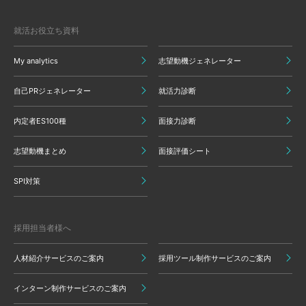
就活お役立ち資料
My analytics
志望動機ジェネレーター
自己PRジェネレーター
就活力診断
内定者ES100種
面接力診断
志望動機まとめ
面接評価シート
SPI対策
採用担当者様へ
人材紹介サービスのご案内
採用ツール制作サービスのご案内
インターン制作サービスのご案内