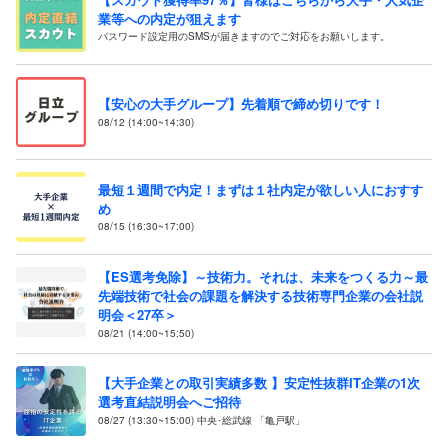
業等への内定が狙えます
パスワード設定用のSMSが届きますのでご対応をお願いします。
【安心の大手グループ】先着順で締め切りです！
08/12 (14:00~14:30)
最短１週間で内定！まずは１社内定が欲しい人におすす
め
08/15 (16:30~17:00)
【ES選考免除】～技術力。それは、未来をつくる力～最
先端技術で社会の課題を解決する技術専門企業の会社説
明会＜27卒＞
08/21 (14:00~15:50)
【大手企業との取引実績多数 】安定性抜群IT企業の1次
選考直結説明会へご招待
08/27 (13:30~15:00) 中央･総武線 「亀戸駅」