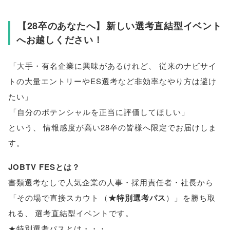
【
28卒のあなたへ
】
新しい選考直結型イベント
へお越しください！
「
大手・有名企業に興味があるけれど
、
従来のナビサイ
トの大量エントリーやES選考など非効率なやり方は避け
たい
」
「
自分のポテンシャルを正当に評価してほしい
」
という
、
情報感度が高い28卒の皆様へ限定でお届けしま
す
。
JOBTV FESとは？
書類選考なしで人気企業の人事・採用責任者・社長から
「
その場で直接スカウト
（
★特別選考パス
）」
を勝ち取
れる
、
選考直結型イベントです
。
★特別選考パスとは・・・