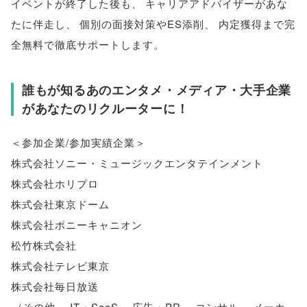
イベントが終了した後も
、
キャリアアドバイザーがあな
たに伴走し
、
個別の面接対策やES添削
、
内定獲得まで完
全無料で徹底サポートします
。
誰もが知るあのエンタメ・メディア・大手企業
があなたのリクルーターに！
＜参加企業/参加実績企業＞
株式会社ソニー・ミュージックエンタテインメント
株式会社ホリプロ
株式会社東京ドーム
株式会社ポニーキャニオン
松竹株式会社
株式会社テレビ東京
株式会社毎日放送
（
その他
、
IT・SaaS
、
広告・PR
、
コンサル
、
メーカ