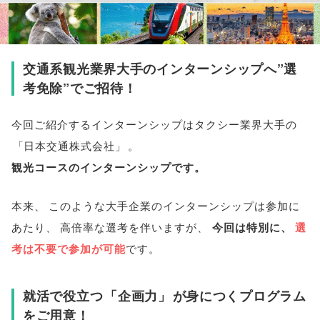
交通系観光業界大手のインターンシップへ”選
考免除”でご招待！
今回ご紹介するインターンシップはタクシー業界大手の
「
日本交通株式会社
」
。
観光コースのインターンシップです
。
本来
、
このような大手企業のインターンシップは参加に
あたり
、
高倍率な選考を伴いますが
、
今回は特別に
、
選
考は不要で参加が可能
です
。
就活で役立つ
「
企画力
」
が身につくプログラム
をご用意！