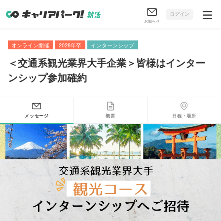
ログイン
お知らせ
オンライン開催
2028年卒
インターンシップ
＜交通系観光業界大手企業＞皆様はインター
ンシップ参加確約
メッセージ
概要
日程・場所