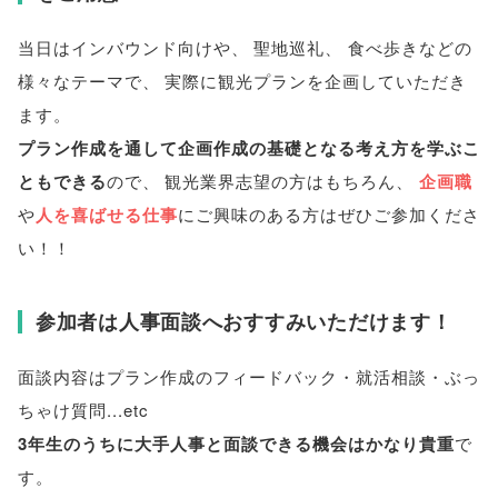
当日はインバウンド向けや
、
聖地巡礼
、
食べ歩きなどの
様々なテーマで
、
実際に観光プランを企画していただき
ます
。
プラン作成を通して企画作成の基礎となる考え方を学ぶこ
ともできる
ので
、
観光業界志望の方はもちろん
、
企画職
や
人を喜ばせる仕事
にご興味のある方はぜひご参加くださ
い！！
参加者は人事面談へおすすみいただけます！
面談内容はプラン作成のフィードバック・就活相談・ぶっ
ちゃけ質問...etc
3年生のうちに大手人事と面談できる機会はかなり貴重
で
す
。