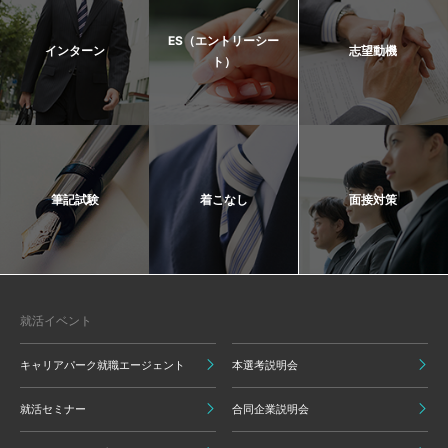
ES（エントリーシー
インターン
志望動機
ト）
筆記試験
着こなし
面接対策
就活イベント
キャリアパーク就職エージェント
本選考説明会
就活セミナー
合同企業説明会