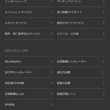
インターンシップ
マッチングイベント
エージェントサービス
求人検索/ナビサイト
スカウトサービス
就活サポートサービス
既卒・第二新卒向けサービス
スクール・その他
就活お役立ち資料
My analytics
志望動機ジェネレーター
自己PRジェネレーター
就活力診断
内定者ES100種
面接力診断
志望動機まとめ
面接評価シート
SPI対策