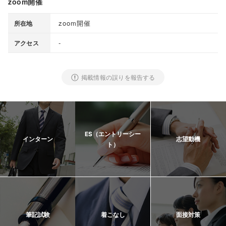
zoom開催
zoom開催
所在地
-
アクセス
掲載情報の誤りを報告する
ES（エントリーシー
インターン
志望動機
ト）
筆記試験
着こなし
面接対策