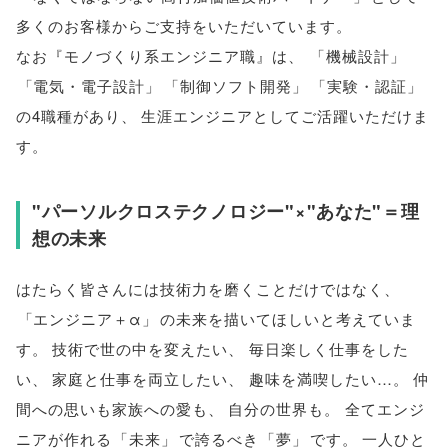
多くのお客様からご支持をいただいています
。
なお『モノづくり系エンジニア職』は
、
「
機械設計
」
「
電気・電子設計
」
「
制御ソフト開発
」
「
実験・認証
」
の4職種があり
、
生涯エンジニアとしてご活躍いただけま
す
。
"パーソルクロステクノロジー"×"あなた"＝理
想の未来
はたらく皆さんには技術力を磨くことだけではなく
、
「
エンジニア＋α
」
の未来を描いてほしいと考えていま
す
。
技術で世の中を変えたい
、
毎日楽しく仕事をした
い
、
家庭と仕事を両立したい
、
趣味を満喫したい…
。
仲
間への思いも家族への愛も
、
自分の世界も
。
全てエンジ
ニアが作れる
「
未来
」
で誇るべき
「
夢
」
です
。
一人ひと