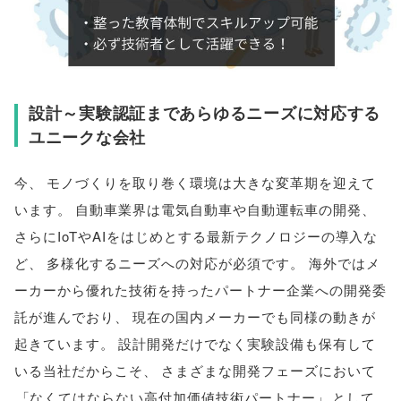
設計～実験認証まであらゆるニーズに対応する
ユニークな会社
今
、
モノづくりを取り巻く環境は大きな変革期を迎えて
います
。
自動車業界は電気自動車や自動運転車の開発
、
さらにIoTやAIをはじめとする最新テクノロジーの導入な
ど
、
多様化するニーズへの対応が必須です
。
海外ではメ
ーカーから優れた技術を持ったパートナー企業への開発委
託が進んでおり
、
現在の国内メーカーでも同様の動きが
起きています
。
設計開発だけでなく実験設備も保有して
いる当社だからこそ
、
さまざまな開発フェーズにおいて
「
なくてはならない高付加価値技術パートナー
」
として