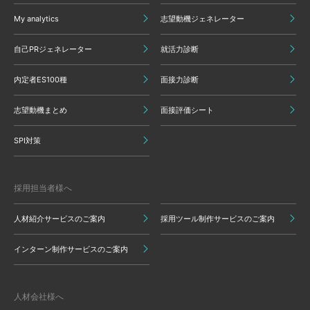
My analytics
志望動機ジェネレーター
自己PRジェネレーター
就活力診断
内定者ES100種
面接力診断
志望動機まとめ
面接評価シート
SPI対策
採用担当者様へ
人材紹介サービスのご案内
採用ツール制作サービスのご案内
インターン制作サービスのご案内
人材会社様へ