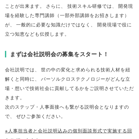
ことが出来ます
。
さらに
、
技術スキル研修では
、
開発現
場を経験した専門講師
（
一部外部講師をお招きします
）
が
、
一般的に必要な知識だけではなく
、
開発現場で役に
立つ知恵なども伝授します
。
まずは会社説明会の募集をスタート！
会社説明では
、
世の中の変化と求められる技術人材を紐
解くと同時に
、
パーソルクロステクノロジーがどんな立
場・想いで技術社会に貢献してるかをご説明させていただ
きます
。
次のステップ・人事面接へも繋がる説明会となりますの
で
、
ぜひご参加ください
。
※人事担当者と会社説明込みの個別面談形式で実施する回