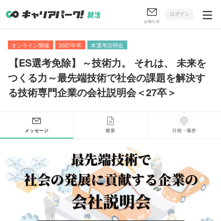
ログイン
お知らせ
オンライン開催
2027年卒
本選考説明会
【
ES選考免除
】
～技術力
。
それは
、
未来を
つくる力～最先端技術で社会の課題を解決す
る技術専門企業の会社説明会＜27卒＞
メッセージ
概要
日程・場所