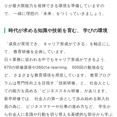
りが最大限能力を発揮できる環境を準備していますの
で
、
一緒に理想の
「
未来
」
をつくっていきましょう
。
時代が求める知識や技術を育む
、
学びの環境
「
成長が実現でき
、
キャリア形成ができる
」
を軸足にし
て
、
教育研修を企画しています
。
日々業務に追われる中でもキャリア形成ができるよう
、
670の研修講座や260のe-learning
、
500回の勉強会な
ど
、
さまざまな教育環境を用意しています
。
教育プログ
ラムは専門性向上を目指す
「
技術研修
」
と
、
社会人とし
ての能力を高める
「
ビジネススキル研修
」
があります
。
新卒研修では
、
社会人の第一歩として歩み始める新入社
員の為に
、
ビジネスマナーや仕事の進め方など
、
学生か
ら社会人に意識や行動を切り替える基礎的な部分から学ぶ