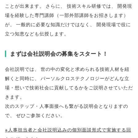
ことが出来ます
。
さらに
、
技術スキル研修では
、
開発現
場を経験した専門講師
（
一部外部講師をお招きします
）
が
、
一般的に必要な知識だけではなく
、
開発現場で役に
立つ知恵なども伝授します
。
まずは会社説明会の募集をスタート！
会社説明では
、
世の中の変化と求められる技術人材を紐
解くと同時に
、
パーソルクロステクノロジーがどんな立
場・想いで技術社会に貢献してるかをご説明させていただ
きます
。
次のステップ・人事面接へも繋がる説明会となりますの
で
、
ぜひご参加ください
。
※人事担当者と会社説明込みの個別面談形式で実施する回