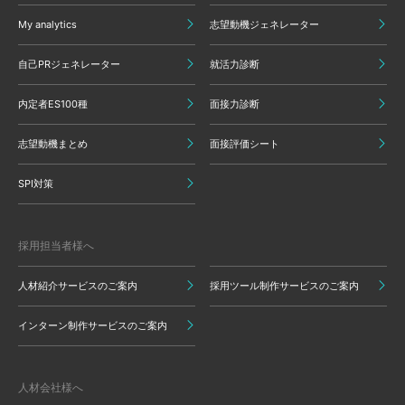
My analytics
志望動機ジェネレーター
自己PRジェネレーター
就活力診断
内定者ES100種
面接力診断
志望動機まとめ
面接評価シート
SPI対策
採用担当者様へ
人材紹介サービスのご案内
採用ツール制作サービスのご案内
インターン制作サービスのご案内
人材会社様へ