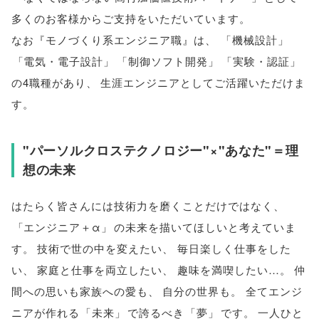
多くのお客様からご支持をいただいています
。
なお『モノづくり系エンジニア職』は
、
「
機械設計
」
「
電気・電子設計
」
「
制御ソフト開発
」
「
実験・認証
」
の4職種があり
、
生涯エンジニアとしてご活躍いただけま
す
。
"パーソルクロステクノロジー"×"あなた"＝理
想の未来
はたらく皆さんには技術力を磨くことだけではなく
、
「
エンジニア＋α
」
の未来を描いてほしいと考えていま
す
。
技術で世の中を変えたい
、
毎日楽しく仕事をした
い
、
家庭と仕事を両立したい
、
趣味を満喫したい…
。
仲
間への思いも家族への愛も
、
自分の世界も
。
全てエンジ
ニアが作れる
「
未来
」
で誇るべき
「
夢
」
です
。
一人ひと