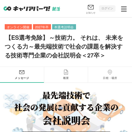
ログイン
お知らせ
オンライン開催
2027年卒
本選考説明会
【
ES選考免除
】
～技術力
。
それは
、
未来を
つくる力～最先端技術で社会の課題を解決す
る技術専門企業の会社説明会＜27卒＞
メッセージ
概要
日程・場所