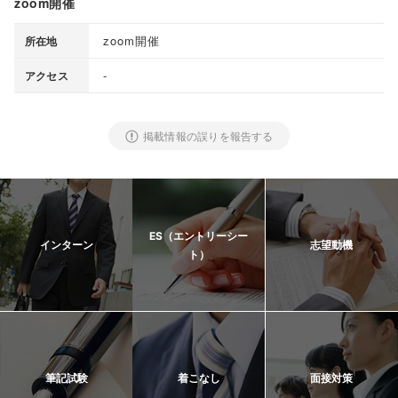
zoom開催
zoom開催
所在地
-
アクセス
掲載情報の誤りを報告する
ES（エントリーシー
インターン
志望動機
ト）
筆記試験
着こなし
面接対策