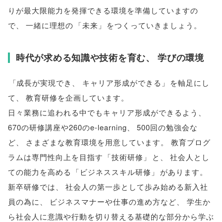
りが最大限能力を発揮できる環境を準備していますの
で
、
一緒に理想の
「
未来
」
をつくっていきましょう
。
時代が求める知識や技術を育む
、
学びの環境
「
成長が実現でき
、
キャリア形成ができる
」
を軸足にし
て
、
教育研修を企画しています
。
日々業務に追われる中でもキャリア形成ができるよう
、
670の研修講座や260のe-learning
、
500回の勉強会な
ど
、
さまざまな教育環境を用意しています
。
教育プログ
ラムは専門性向上を目指す
「
技術研修
」
と
、
社会人とし
ての能力を高める
「
ビジネススキル研修
」
があります
。
新卒研修では
、
社会人の第一歩として歩み始める新入社
員の為に
、
ビジネスマナーや仕事の進め方など
、
学生か
ら社会人に意識や行動を切り替える基礎的な部分から学ぶ