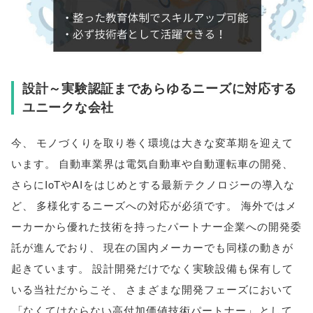
設計～実験認証まであらゆるニーズに対応する
ユニークな会社
今
、
モノづくりを取り巻く環境は大きな変革期を迎えて
います
。
自動車業界は電気自動車や自動運転車の開発
、
さらにIoTやAIをはじめとする最新テクノロジーの導入な
ど
、
多様化するニーズへの対応が必須です
。
海外ではメ
ーカーから優れた技術を持ったパートナー企業への開発委
託が進んでおり
、
現在の国内メーカーでも同様の動きが
起きています
。
設計開発だけでなく実験設備も保有して
いる当社だからこそ
、
さまざまな開発フェーズにおいて
「
なくてはならない高付加価値技術パートナー
」
として