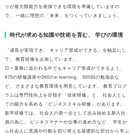
りが最大限能力を発揮できる環境を準備していますの
で
、
一緒に理想の
「
未来
」
をつくっていきましょう
。
時代が求める知識や技術を育む
、
学びの環境
「
成長が実現でき
、
キャリア形成ができる
」
を軸足にし
て
、
教育研修を企画しています
。
日々業務に追われる中でもキャリア形成ができるよう
、
670の研修講座や260のe-learning
、
500回の勉強会な
ど
、
さまざまな教育環境を用意しています
。
教育プログ
ラムは専門性向上を目指す
「
技術研修
」
と
、
社会人とし
ての能力を高める
「
ビジネススキル研修
」
があります
。
新卒研修では
、
社会人の第一歩として歩み始める新入社
員の為に
、
ビジネスマナーや仕事の進め方など
、
学生か
ら社会人に意識や行動を切り替える基礎的な部分から学ぶ