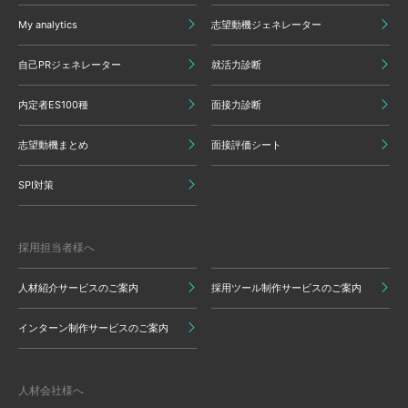
My analytics
志望動機ジェネレーター
自己PRジェネレーター
就活力診断
内定者ES100種
面接力診断
志望動機まとめ
面接評価シート
SPI対策
採用担当者様へ
人材紹介サービスのご案内
採用ツール制作サービスのご案内
インターン制作サービスのご案内
人材会社様へ