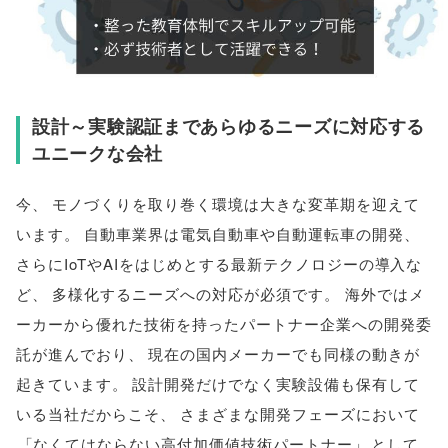
設計～実験認証まであらゆるニーズに対応する
ユニークな会社
今
、
モノづくりを取り巻く環境は大きな変革期を迎えて
います
。
自動車業界は電気自動車や自動運転車の開発
、
さらにIoTやAIをはじめとする最新テクノロジーの導入な
ど
、
多様化するニーズへの対応が必須です
。
海外ではメ
ーカーから優れた技術を持ったパートナー企業への開発委
託が進んでおり
、
現在の国内メーカーでも同様の動きが
起きています
。
設計開発だけでなく実験設備も保有して
いる当社だからこそ
、
さまざまな開発フェーズにおいて
「
なくてはならない高付加価値技術パートナー
」
として