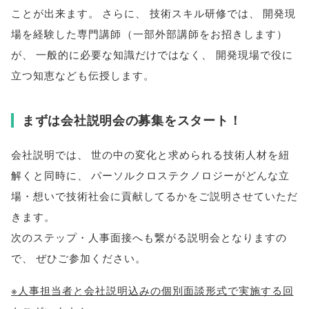
ことが出来ます
。
さらに
、
技術スキル研修では
、
開発現
場を経験した専門講師
（
一部外部講師をお招きします
）
が
、
一般的に必要な知識だけではなく
、
開発現場で役に
立つ知恵なども伝授します
。
まずは会社説明会の募集をスタート！
会社説明では
、
世の中の変化と求められる技術人材を紐
解くと同時に
、
パーソルクロステクノロジーがどんな立
場・想いで技術社会に貢献してるかをご説明させていただ
きます
。
次のステップ・人事面接へも繋がる説明会となりますの
で
、
ぜひご参加ください
。
※人事担当者と会社説明込みの個別面談形式で実施する回