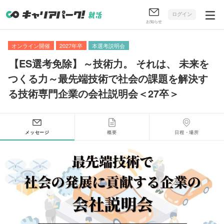
ログイン
お知らせ
オンライン開催
2027年卒
本選考説明会
【
ES選考免除
】
～技術力
。
それは
、
未来を
つくる力～最先端技術で社会の課題を解決す
る技術専門企業の会社説明会＜27卒＞
メッセージ
概要
日程・場所