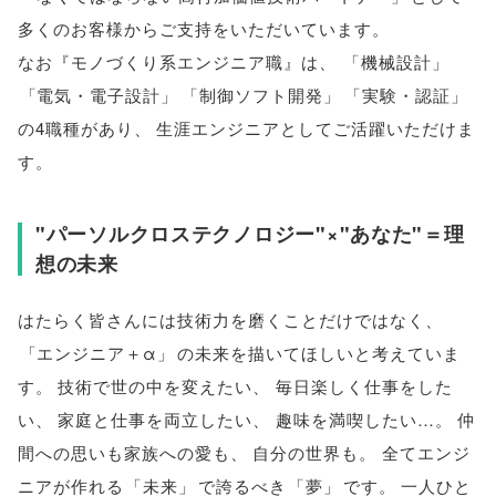
多くのお客様からご支持をいただいています
。
なお『モノづくり系エンジニア職』は
、
「
機械設計
」
「
電気・電子設計
」
「
制御ソフト開発
」
「
実験・認証
」
の4職種があり
、
生涯エンジニアとしてご活躍いただけま
す
。
"パーソルクロステクノロジー"×"あなた"＝理
想の未来
はたらく皆さんには技術力を磨くことだけではなく
、
「
エンジニア＋α
」
の未来を描いてほしいと考えていま
す
。
技術で世の中を変えたい
、
毎日楽しく仕事をした
い
、
家庭と仕事を両立したい
、
趣味を満喫したい…
。
仲
間への思いも家族への愛も
、
自分の世界も
。
全てエンジ
ニアが作れる
「
未来
」
で誇るべき
「
夢
」
です
。
一人ひと