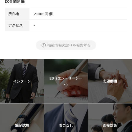
zoom開催
zoom開催
所在地
-
アクセス
掲載情報の誤りを報告する
ES（エントリーシー
インターン
志望動機
ト）
筆記試験
着こなし
面接対策