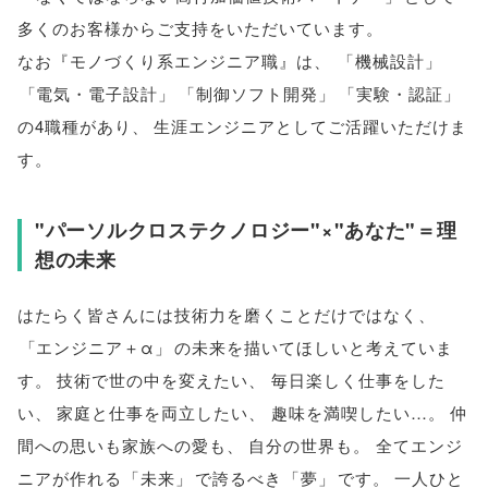
多くのお客様からご支持をいただいています
。
なお『モノづくり系エンジニア職』は
、
「
機械設計
」
「
電気・電子設計
」
「
制御ソフト開発
」
「
実験・認証
」
の4職種があり
、
生涯エンジニアとしてご活躍いただけま
す
。
"パーソルクロステクノロジー"×"あなた"＝理
想の未来
はたらく皆さんには技術力を磨くことだけではなく
、
「
エンジニア＋α
」
の未来を描いてほしいと考えていま
す
。
技術で世の中を変えたい
、
毎日楽しく仕事をした
い
、
家庭と仕事を両立したい
、
趣味を満喫したい…
。
仲
間への思いも家族への愛も
、
自分の世界も
。
全てエンジ
ニアが作れる
「
未来
」
で誇るべき
「
夢
」
です
。
一人ひと