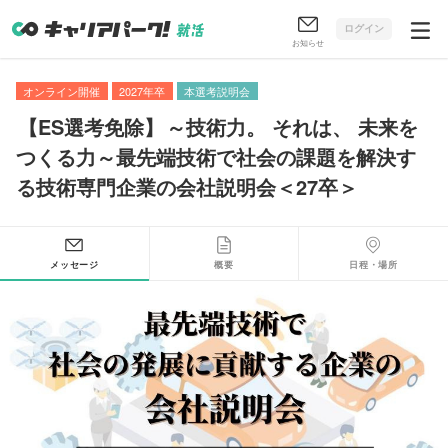
ログイン
お知らせ
オンライン開催
2027年卒
本選考説明会
【
ES選考免除
】
～技術力
。
それは
、
未来を
つくる力～最先端技術で社会の課題を解決す
る技術専門企業の会社説明会＜27卒＞
メッセージ
概要
日程・場所