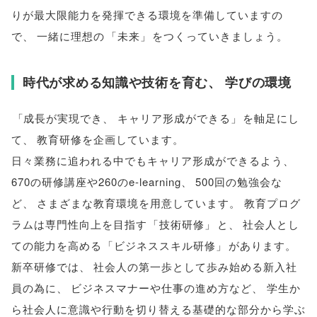
りが最大限能力を発揮できる環境を準備していますの
で
、
一緒に理想の
「
未来
」
をつくっていきましょう
。
時代が求める知識や技術を育む
、
学びの環境
「
成長が実現でき
、
キャリア形成ができる
」
を軸足にし
て
、
教育研修を企画しています
。
日々業務に追われる中でもキャリア形成ができるよう
、
670の研修講座や260のe-learning
、
500回の勉強会な
ど
、
さまざまな教育環境を用意しています
。
教育プログ
ラムは専門性向上を目指す
「
技術研修
」
と
、
社会人とし
ての能力を高める
「
ビジネススキル研修
」
があります
。
新卒研修では
、
社会人の第一歩として歩み始める新入社
員の為に
、
ビジネスマナーや仕事の進め方など
、
学生か
ら社会人に意識や行動を切り替える基礎的な部分から学ぶ