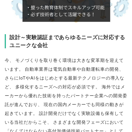
設計～実験認証まであらゆるニーズに対応する
ユニークな会社
今
、
モノづくりを取り巻く環境は大きな変革期を迎えて
います
。
自動車業界は電気自動車や自動運転車の開発
、
さらにIoTやAIをはじめとする最新テクノロジーの導入な
ど
、
多様化するニーズへの対応が必須です
。
海外ではメ
ーカーから優れた技術を持ったパートナー企業への開発委
託が進んでおり
、
現在の国内メーカーでも同様の動きが
起きています
。
設計開発だけでなく実験設備も保有して
いる当社だからこそ
、
さまざまな開発フェーズにおいて
「
なくてはならない高付加価値技術パートナー
」
として