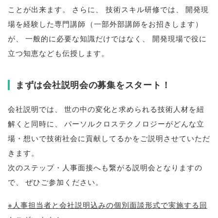
ことが出来ます
。
さらに
、
技術スキル研修では
、
開発現
場を経験した専門講師
（
一部外部講師をお招きします
）
が
、
一般的に必要な知識だけではなく
、
開発現場で役に
立つ知恵なども伝授します
。
まずは会社説明会の募集をスタート！
会社説明では
、
世の中の変化と求められる技術人材を紐
解くと同時に
、
パーソルクロステクノロジーがどんな立
場・想いで技術社会に貢献してるかをご説明させていただ
きます
。
次のステップ・人事面接へも繋がる説明会となりますの
で
、
ぜひご参加ください
。
※人事担当者と会社説明込みの個別面談形式で実施する回