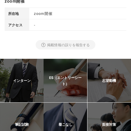
zoom開催
zoom開催
所在地
-
アクセス
掲載情報の誤りを報告する
ES（エントリーシー
インターン
志望動機
ト）
筆記試験
着こなし
面接対策