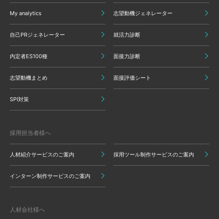
My analytics
志望動機ジェネレーター
自己PRジェネレーター
就活力診断
内定者ES100種
面接力診断
志望動機まとめ
面接評価シート
SPI対策
採用担当者様へ
人材紹介サービスのご案内
採用ツール制作サービスのご案内
インターン制作サービスのご案内
人材会社様へ