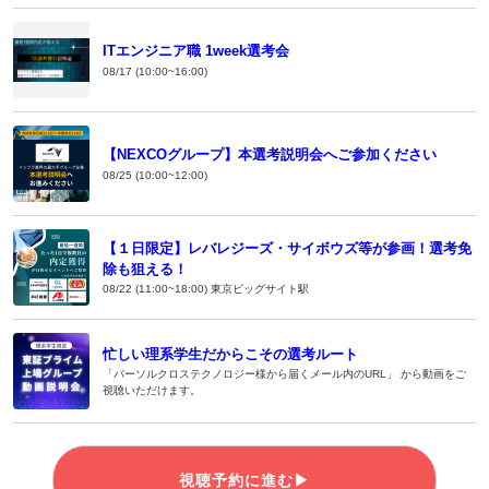
ITエンジニア職 1week選考会
08/17 (10:00~16:00)
【NEXCOグループ】本選考説明会へご参加ください
08/25 (10:00~12:00)
【１日限定】レバレジーズ・サイボウズ等が参画！選考免
除も狙える！
08/22 (11:00~18:00) 東京ビッグサイト駅
忙しい理系学生だからこその選考ルート
「パーソルクロステクノロジー様から届くメール内のURL」 から動画をご
視聴いただけます。
視聴予約に進む▶