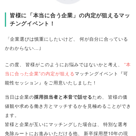
皆様に
「
本当に合う企業
」
の内定が狙えるマッ
チングイベント！
「
企業選びは慎重にしたいけど
、
何が自分に合っている
かわからない…｣
この度
、
皆様がこのようにお悩みではないかと考え
、
“本
当に合った企業”の内定が狙える
マッチングイベント『可
能性セッション』をご用意いたしました！
当日は企業の
採用担当者と本音で話せる
ため
、
皆様の価
値観や求める働き方とマッチするかを見極めることができ
ます
。
皆様と企業が互いにマッチングした場合は
、
特別な選考
免除ルートにお進みいただける他
、
新卒採用歴10年の現