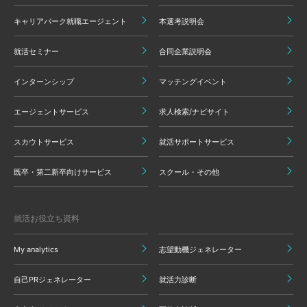
キャリアパーク就職エージェント
本選考説明会
就活セミナー
合同企業説明会
インターンシップ
マッチングイベント
エージェントサービス
求人検索/ナビサイト
スカウトサービス
就活サポートサービス
既卒・第二新卒向けサービス
スクール・その他
就活お役立ち資料
My analytics
志望動機ジェネレーター
自己PRジェネレーター
就活力診断