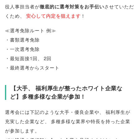
役人事担当者が
徹底的に選考対策をお手伝い
させていただ
くため
、
安心して内定を狙えます
！
≪選考免除ルート 例≫
・書類選考免除
・一次選考免除
・最短面接1回
、
2回
・最終選考からスタート
【
大手
、
福利厚生が整ったホワイト企業な
ど
】
多種多様な企業が参加！
選考会には下記のような大手・優良企業や
、
福利厚生が
充実した企業など
、
多種多様な業界や特長を持った企業
が参加します
。