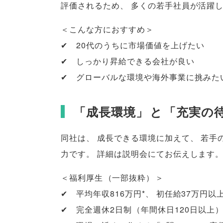
評価されるため
、
多くの若手社員が活躍
＜こんな方におすすめ＞
✔ 20代のうちに市場価値を上げたい
✔ しっかり昇給できる会社が良い
✔ グローバルな環境や海外事業に挑みた
「
成長環境
」
と
「
充実の
同社は
、
成長できる環境に加えて
、
若手
力です
。
詳細は説明会にてお伝えします
＜福利厚生
（
一部抜粋
）
＞
✔ 平均年収816万円*
、
初任給37万円以
✔ 完全週休2日制
（
年間休日120日以上