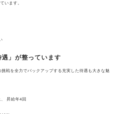
しています
。
い
待遇
」
が整っています
の挑戦を全力でバックアップする充実した待遇も大きな魅
。
上
、
昇給年4回
）