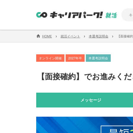
›
›
›
HOME
就活イベント
本選考説明会
【面接確
オンライン開催
2027年卒
本選考説明会
【
面接確約
】
でお進みくだ
メッセージ