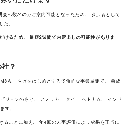
明会
へ数名のみご案内可能となったため
、
参加者として
した
。
だけるため
、
最短2週間で内定出しの可能性がありま
会社？
M&A
、
医療をはじめとする多角的な事業展開で
、
急成
ビジョンのもと
、
アメリカ
、
タイ
、
ベトナム
、
インド
います
。
きることに加え
、
年4回の人事評価により成果を正当に