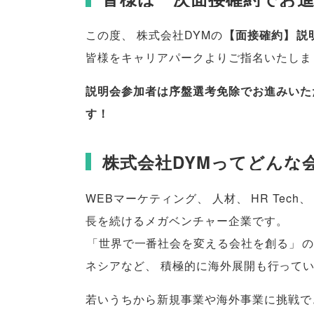
この度
、
株式会社DYMの
【
面接確約
】
説
皆様
をキャリアパークよりご指名いたしま
説明会参加者は序盤選考免除でお進みいた
す！
株式会社DYMってどんな
WEBマーケティング
、
人材
、
HR Tech
、
長を続けるメガベンチャー企業です
。
「
世界で一番社会を変える会社を創る
」
の
ネシアなど
、
積極的に海外展開も行って
若いうちから新規事業や海外事業に挑戦で