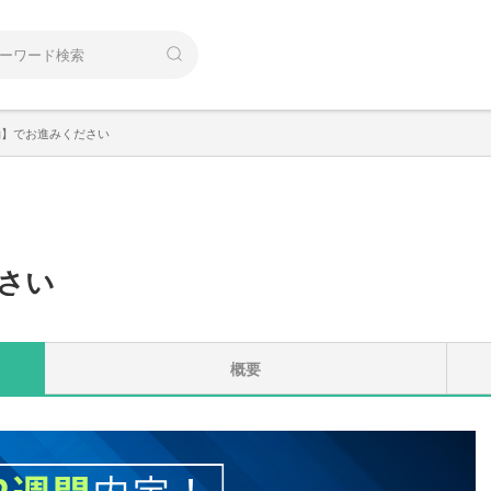
約】でお進みください
さい
概要