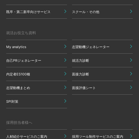
既卒・第二新卒向けサービス
スクール・その他
就活お役立ち資料
My analytics
志望動機ジェネレーター
自己PRジェネレーター
就活力診断
内定者ES100種
面接力診断
志望動機まとめ
面接評価シート
SPI対策
採用担当者様へ
人材紹介サービスのご案内
採用ツール制作サービスのご案内