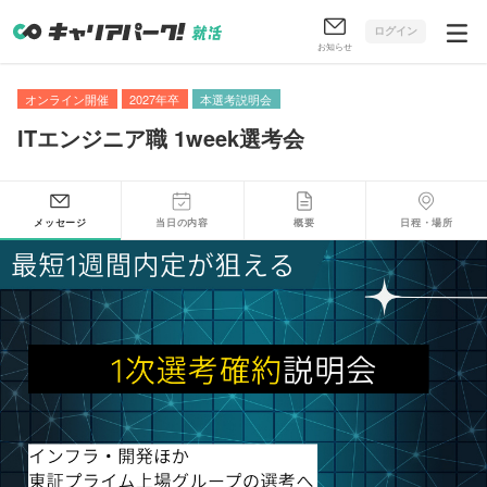
ログイン
お知らせ
オンライン開催
2027年卒
本選考説明会
ITエンジニア職 1week選考会
メッセージ
当日の内容
概要
日程・場所