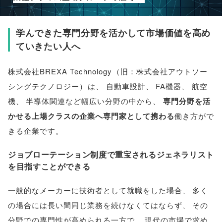
学んできた専門分野を活かして市場価値を高め
ていきたい人へ
株式会社BREXA Technology
（
旧：株式会社アウトソー
シングテクノロジー
）
は
、
自動車設計
、
FA機器
、
航空
機
、
半導体関連など幅広い分野の中から
、
専門分野を活
かせる上場クラスの企業へ専門家として携わる
働き方がで
きる企業です
。
ジョブローテーション制度で重宝されるジェネラリスト
を目指すことができる
一般的なメーカーに技術者として就職をした場合
、
多く
の場合には長い間同じ業務を続けなくてはならず
、
その
分野での専門性が高められる一方で
、
現代の市場で求め