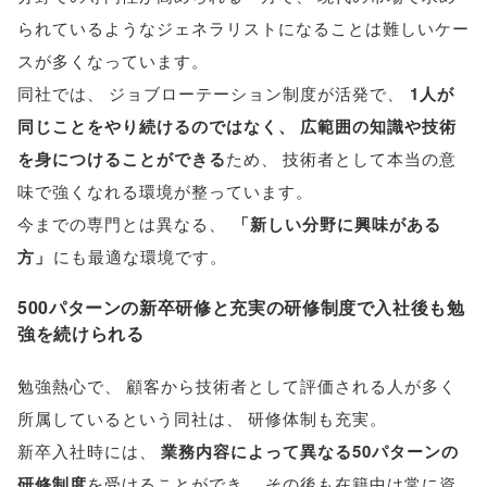
られているようなジェネラリストになることは難しいケー
スが多くなっています
。
同社では
、
ジョブローテーション制度が活発で
、
1人が
同じことをやり続けるのではなく
、
広範囲の知識や技術
を身につけることができる
ため
、
技術者として本当の意
味で強くなれる環境が整っています
。
今までの専門とは異なる
、
「
新しい分野に興味がある
方
」
にも最適な環境です
。
500パターンの新卒研修と充実の研修制度で入社後も勉
強を続けられる
勉強熱心で
、
顧客から技術者として評価される人が多く
所属しているという同社は
、
研修体制も充実
。
新卒入社時には
、
業務内容によって異なる50パターンの
研修制度
を受けることができ
、
その後も在籍中は常に資