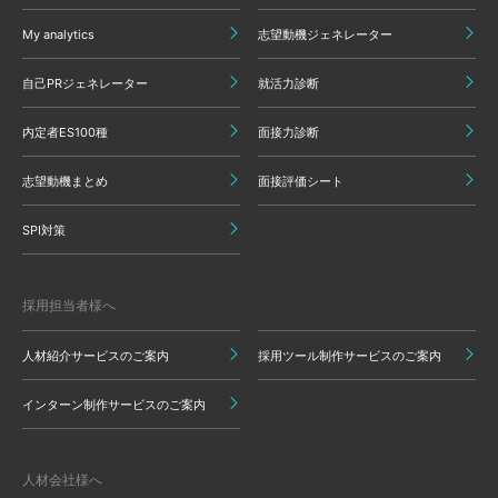
My analytics
志望動機ジェネレーター
自己PRジェネレーター
就活力診断
内定者ES100種
面接力診断
志望動機まとめ
面接評価シート
SPI対策
採用担当者様へ
人材紹介サービスのご案内
採用ツール制作サービスのご案内
インターン制作サービスのご案内
人材会社様へ