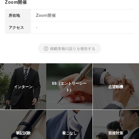
Zoom開催
Zoom開催
所在地
-
アクセス
掲載情報の誤りを報告する
ES（エントリーシー
インターン
志望動機
ト）
筆記試験
着こなし
面接対策