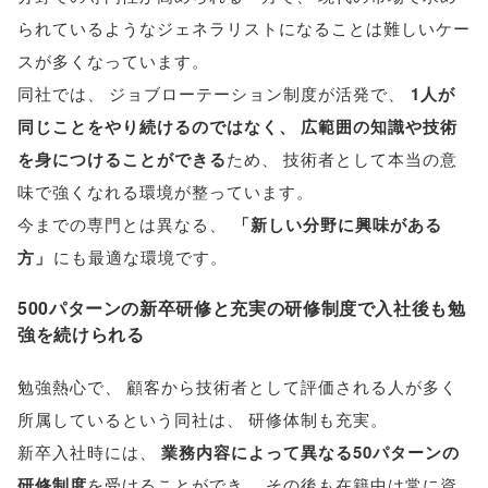
られているようなジェネラリストになることは難しいケー
スが多くなっています
。
同社では
、
ジョブローテーション制度が活発で
、
1人が
同じことをやり続けるのではなく
、
広範囲の知識や技術
を身につけることができる
ため
、
技術者として本当の意
味で強くなれる環境が整っています
。
今までの専門とは異なる
、
「
新しい分野に興味がある
方
」
にも最適な環境です
。
500パターンの新卒研修と充実の研修制度で入社後も勉
強を続けられる
勉強熱心で
、
顧客から技術者として評価される人が多く
所属しているという同社は
、
研修体制も充実
。
新卒入社時には
、
業務内容によって異なる50パターンの
研修制度
を受けることができ
、
その後も在籍中は常に資