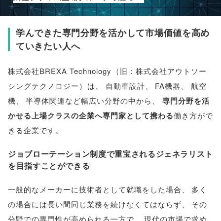
学んできた専門分野を活かして市場価値を高め
ていきたい人へ
株式会社BREXA Technology
（
旧：株式会社アウトソー
シングテクノロジー
）
は
、
自動車設計
、
FA機器
、
航空
機
、
半導体関連など幅広い分野の中から
、
専門分野を活
かせる上場クラスの企業へ専門家として携わる
働き方がで
きる企業です
。
ジョブローテーション制度で重宝されるジェネラリスト
を目指すことができる
一般的なメーカーに技術者として就職をした場合
、
多く
の場合には長い間同じ業務を続けなくてはならず
、
その
分野での専門性が高められる一方で
、
現代の市場で求め