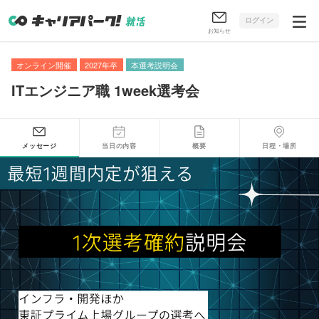
ログイン
お知らせ
オンライン開催
2027年卒
本選考説明会
ITエンジニア職 1week選考会
メッセージ
当日の内容
概要
日程・場所