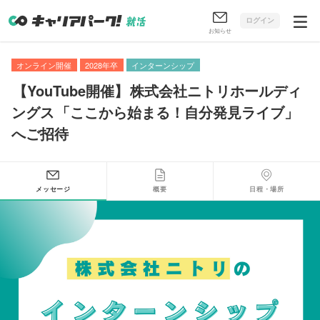
ログイン
お知らせ
オンライン開催
2028年卒
インターンシップ
【
YouTube開催
】
株式会社ニトリホールディ
ングス
「
ここから始まる！自分発見ライブ
」
へご招待
メッセージ
概要
日程・場所