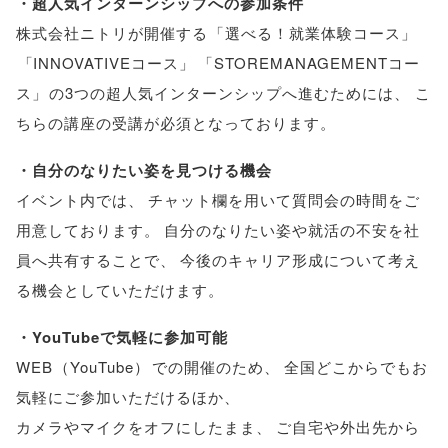
・超人気インターンシップへの参加条件
株式会社ニトリが開催する
「
選べる！就業体験コース
」
「
INNOVATIVEコース
」
「
STOREMANAGEMENTコー
ス
」
の3つの超人気インターンシップへ進むためには
、
こ
ちらの講座の受講が必須となっております
。
・自分のなりたい姿を見つける機会
イベント内では
、
チャット欄を用いて質問会の時間をご
用意しております
。
自分のなりたい姿や就活の不安を社
員へ共有することで
、
今後のキャリア形成について考え
る機会としていただけます
。
・YouTubeで気軽に参加可能
WEB
（
YouTube
）
での開催のため
、
全国どこからでもお
気軽にご参加いただけるほか
、
カメラやマイクをオフにしたまま
、
ご自宅や外出先から