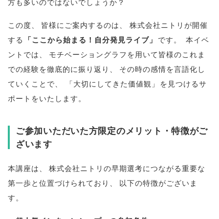
方も多いのではないでしょうか？
この度
、
皆様
にご案内するのは
、
株式会社ニトリが開催
する
「
ここから始まる！自分発見ライブ
」
です
。
本イベ
ントでは
、
モチベーショングラフを用いて
皆様
のこれま
での経験を徹底的に振り返り
、
その時の感情を言語化し
ていくことで
、
「
大切にしてきた価値観
」
を見つけるサ
ポートをいたします
。
ご参加いただいた方限定のメリット・特徴がご
ざいます
本講座は
、
株式会社ニトリの早期選考につながる重要な
第一歩と位置づけられており
、
以下の特徴がございま
す
。