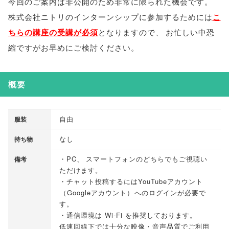
今回のご案内は非公開のため非常に限られた機会です
。
株式会社ニトリのインターンシップに参加するためには
こ
ちらの講座の受講が必須
となりますので
、
お忙しい中恐
縮ですがお早めにご検討ください
。
概要
自由
服装
なし
持ち物
・PC
、
スマートフォンのどちらでもご視聴い
備考
ただけます
。
・チャット投稿するにはYouTubeアカウント
（
Googleアカウント
）
へのログインが必要で
す
。
・通信環境は Wi-Fi を推奨しております
。
低速回線下では十分な映像・音声品質でご利用