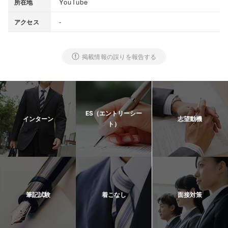
YouTube
所在地
-
アクセス
掲載情報の誤りを報告する
ES（エントリーシー
インターン
志望動機
ト）
筆記試験
着こなし
面接対策