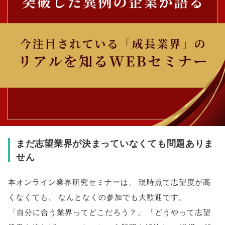
まだ志望業界が決まっていなくても問題ありま
せん
本オンライン業界研究セミナーは
、
現時点で志望度が高
くなくても
、
なんとなくの参加でも大歓迎です
。
「
自分に合う業界ってどこだろう？
」
「
どうやって志望