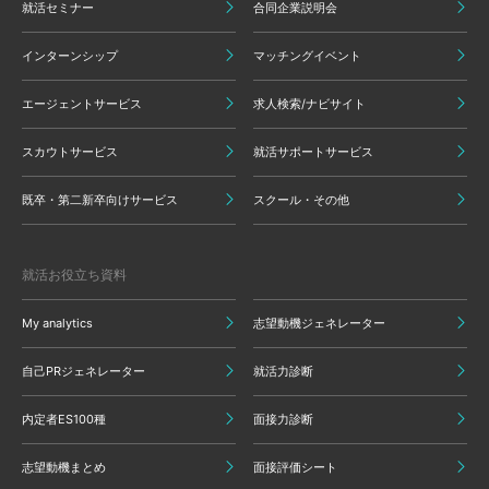
就活セミナー
合同企業説明会
インターンシップ
マッチングイベント
エージェントサービス
求人検索/ナビサイト
スカウトサービス
就活サポートサービス
既卒・第二新卒向けサービス
スクール・その他
就活お役立ち資料
My analytics
志望動機ジェネレーター
自己PRジェネレーター
就活力診断
内定者ES100種
面接力診断
志望動機まとめ
面接評価シート