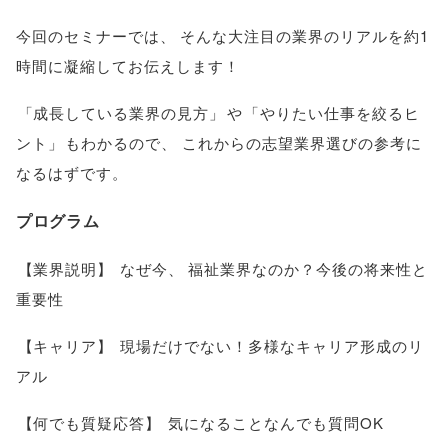
今回のセミナーでは
、
そんな大注目の業界のリアルを約1
時間に凝縮してお伝えします！
「
成長している業界の見方
」
や
「
やりたい仕事を絞るヒ
ント
」
もわかるので
、
これからの志望業界選びの参考に
なるはずです
。
プログラム
【
業界説明
】
なぜ今
、
福祉業界なのか？今後の将来性と
重要性
【
キャリア
】
現場だけでない！多様なキャリア形成のリ
アル
【
何でも質疑応答
】
気になることなんでも質問OK