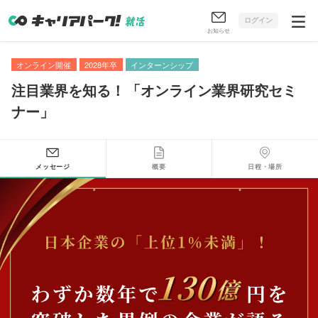
ログイン
お知らせ
オンライン開催
2028年卒
インターンシップ
注目業界を知る！
「
オンライン業界研究セミ
ナー
」
メッセージ
概要
日程・場所