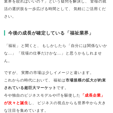
業界を絞ればいいの？
」
という疑問を解決し
、
皆様
の就
活の選択肢を一歩広げる時間として
、
気軽にご活用くだ
さい
。
今後の成長が確定している
「
福祉業界
」
「
福祉
」
と聞くと
、
もしかしたら
「
自分には関係ないか
な…
」
「
現場の仕事だけかな…
」
と思うかもしれませ
ん
。
ですが
、
実際の市場は少しイメージと違います
。
これからの時代において
、
福祉は
市場規模の拡大が約束
されている超巨大マーケット
です
。
今や独自のビジネスモデルやITを駆使した
「
成長企業
」
が次々と誕生
し
、
ビジネスの視点からも世界中から大き
な注目を集めています
。