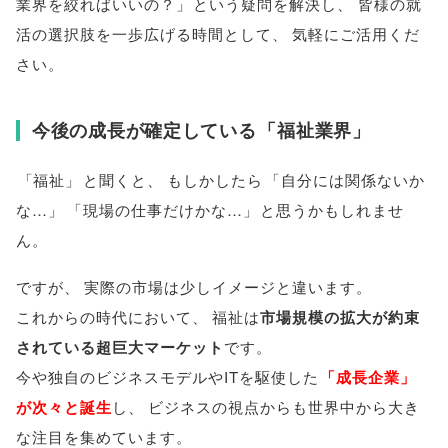
業界を絞ればいいの？
」
という疑問を解決し
、
皆様
の就
活の選択肢を一歩広げる時間として
、
気軽にご活用くだ
さい
。
今後の成長が確定している
「
福祉業界
」
「
福祉
」
と聞くと
、
もしかしたら
「
自分には関係ないか
な…
」
「
現場の仕事だけかな…
」
と思うかもしれませ
ん
。
ですが
、
実際の市場は少しイメージと違います
。
これからの時代において
、
福祉は
市場規模の拡大が約束
されている超巨大マーケット
です
。
今や独自のビジネスモデルやITを駆使した
「
成長企業
」
が次々と誕生
し
、
ビジネスの視点からも世界中から大き
な注目を集めています
。