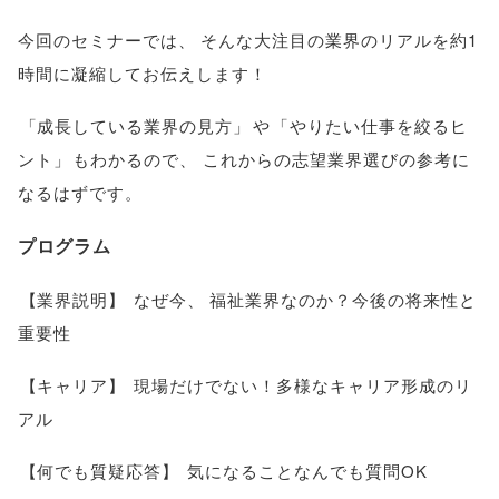
今回のセミナーでは
、
そんな大注目の業界のリアルを約1
時間に凝縮してお伝えします！
「
成長している業界の見方
」
や
「
やりたい仕事を絞るヒ
ント
」
もわかるので
、
これからの志望業界選びの参考に
なるはずです
。
プログラム
【
業界説明
】
なぜ今
、
福祉業界なのか？今後の将来性と
重要性
【
キャリア
】
現場だけでない！多様なキャリア形成のリ
アル
【
何でも質疑応答
】
気になることなんでも質問OK