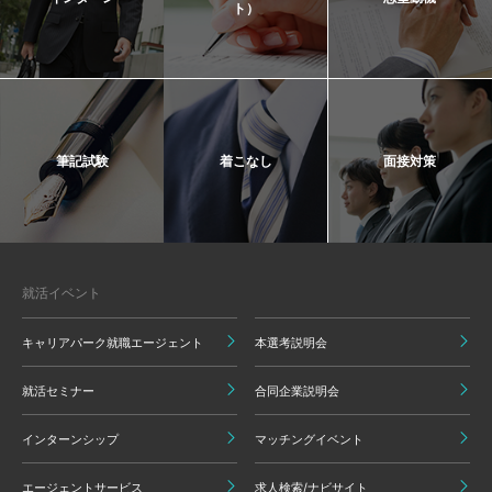
ト）
筆記試験
着こなし
面接対策
就活イベント
キャリアパーク就職エージェント
本選考説明会
就活セミナー
合同企業説明会
インターンシップ
マッチングイベント
エージェントサービス
求人検索/ナビサイト