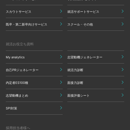
スカウトサービス
就活サポートサービス
既卒・第二新卒向けサービス
スクール・その他
就活お役立ち資料
My analytics
志望動機ジェネレーター
自己PRジェネレーター
就活力診断
内定者ES100種
面接力診断
志望動機まとめ
面接評価シート
SPI対策
採用担当者様へ