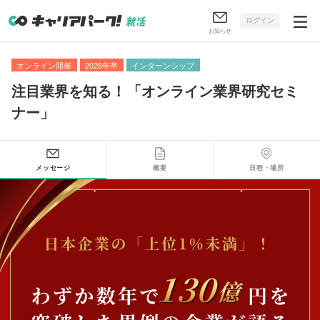
ログイン
お知らせ
オンライン開催
2028年卒
インターンシップ
注目業界を知る！
「
オンライン業界研究セミ
ナー
」
メッセージ
概要
日程・場所