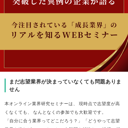
まだ志望業界が決まっていなくても問題ありま
せん
本オンライン業界研究セミナーは
、
現時点で志望度が高
くなくても
、
なんとなくの参加でも大歓迎です
。
「
自分に合う業界ってどこだろう？
」
「
どうやって志望