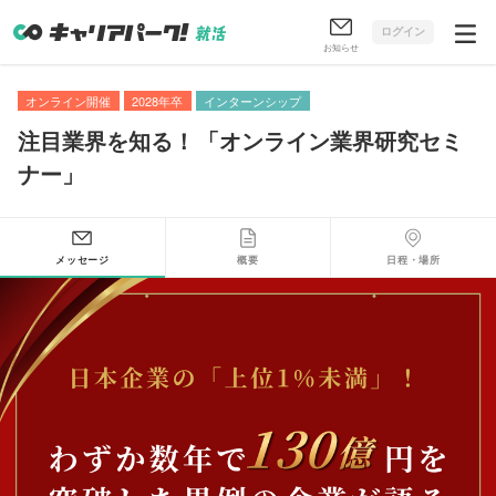
ログイン
お知らせ
オンライン開催
2028年卒
インターンシップ
注目業界を知る！
「
オンライン業界研究セミ
ナー
」
メッセージ
概要
日程・場所