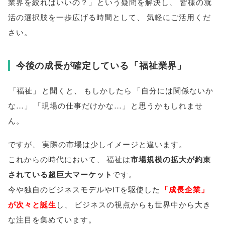
業界を絞ればいいの？
」
という疑問を解決し
、
皆様
の就
活の選択肢を一歩広げる時間として
、
気軽にご活用くだ
さい
。
今後の成長が確定している
「
福祉業界
」
「
福祉
」
と聞くと
、
もしかしたら
「
自分には関係ないか
な…
」
「
現場の仕事だけかな…
」
と思うかもしれませ
ん
。
ですが
、
実際の市場は少しイメージと違います
。
これからの時代において
、
福祉は
市場規模の拡大が約束
されている超巨大マーケット
です
。
今や独自のビジネスモデルやITを駆使した
「
成長企業
」
が次々と誕生
し
、
ビジネスの視点からも世界中から大き
な注目を集めています
。