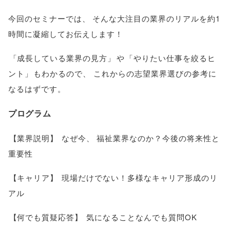
今回のセミナーでは
、
そんな大注目の業界のリアルを約1
時間に凝縮してお伝えします！
「
成長している業界の見方
」
や
「
やりたい仕事を絞るヒ
ント
」
もわかるので
、
これからの志望業界選びの参考に
なるはずです
。
プログラム
【
業界説明
】
なぜ今
、
福祉業界なのか？今後の将来性と
重要性
【
キャリア
】
現場だけでない！多様なキャリア形成のリ
アル
【
何でも質疑応答
】
気になることなんでも質問OK