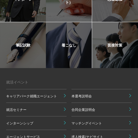
ト）
筆記試験
着こなし
面接対策
就活イベント
キャリアパーク就職エージェント
本選考説明会
就活セミナー
合同企業説明会
インターンシップ
マッチングイベント
エージェントサービス
求人検索/ナビサイト