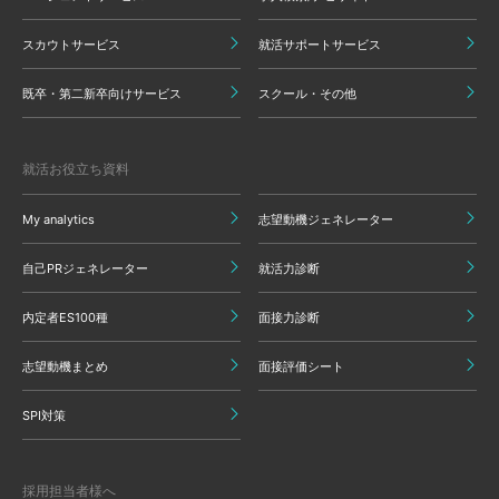
スカウトサービス
就活サポートサービス
既卒・第二新卒向けサービス
スクール・その他
就活お役立ち資料
My analytics
志望動機ジェネレーター
自己PRジェネレーター
就活力診断
内定者ES100種
面接力診断
志望動機まとめ
面接評価シート
SPI対策
採用担当者様へ