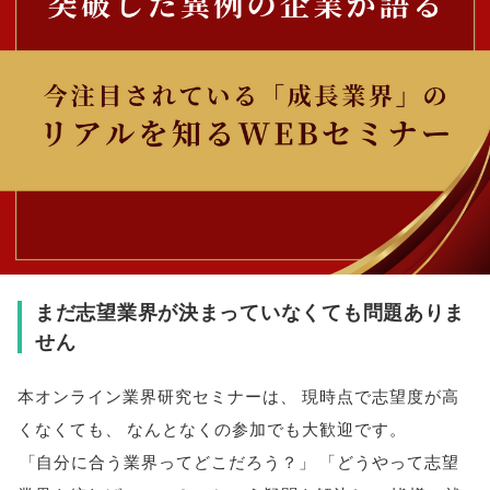
まだ志望業界が決まっていなくても問題ありま
せん
本オンライン業界研究セミナーは
、
現時点で志望度が高
くなくても
、
なんとなくの参加でも大歓迎です
。
「
自分に合う業界ってどこだろう？
」
「
どうやって志望