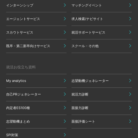
インターンシップ
マッチングイベント
エージェントサービス
求人検索/ナビサイト
スカウトサービス
就活サポートサービス
既卒・第二新卒向けサービス
スクール・その他
就活お役立ち資料
My analytics
志望動機ジェネレーター
自己PRジェネレーター
就活力診断
内定者ES100種
面接力診断
志望動機まとめ
面接評価シート
SPI対策