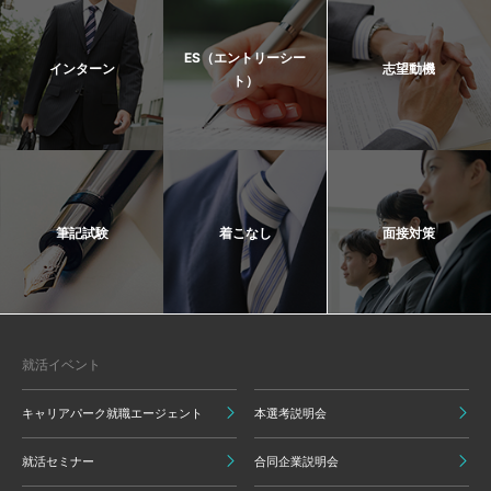
ES（エントリーシー
インターン
志望動機
ト）
筆記試験
着こなし
面接対策
就活イベント
キャリアパーク就職エージェント
本選考説明会
就活セミナー
合同企業説明会