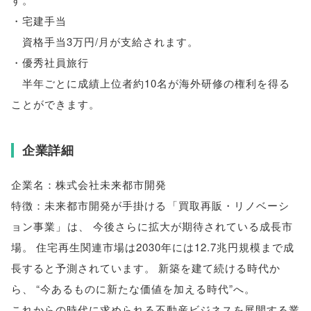
・宅建手当
資格手当3万円/月が支給されます
。
・優秀社員旅行
半年ごとに成績上位者約10名が海外研修の権利を得る
ことができます
。
企業詳細
企業名：株式会社未来都市開発
特徴：未来都市開発が手掛ける
「
買取再販・リノベーシ
ョン事業
」
は
、
今後さらに拡大が期待されている成長市
場
。
住宅再生関連市場は2030年には12.7兆円規模まで成
長すると予測されています
。
新築を建て続ける時代か
ら
、
“今あるものに新たな価値を加える時代”へ
。
これからの時代に求められる不動産ビジネスを展開する業