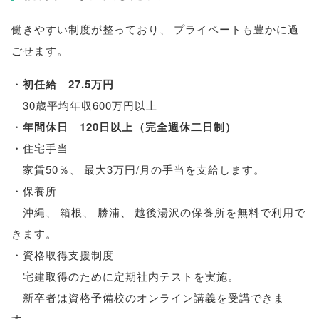
働きやすい制度が整っており
、
プライベートも豊かに過
ごせます
。
・
初任給 27.5万円
30歳平均年収600万円以上
・
年間休日 120日以上
（
完全週休二日制
）
・住宅手当
家賃50％
、
最大3万円/月の手当を支給します
。
・保養所
沖縄
、
箱根
、
勝浦
、
越後湯沢の保養所を無料で利用で
きます
。
・資格取得支援制度
宅建取得のために定期社内テストを実施
。
新卒者は資格予備校のオンライン講義を受講できま
す
。