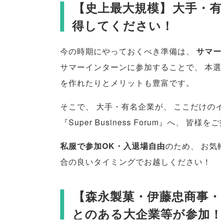
【
史上最大規模
】
大手・
得してください！
今の時期にやっておくべき準備は
、
サマ
サマーインターンに参加することで
、
本
を作れたりとメリットも豊富です
。
そこで
、
大手・有名企業が
、
ここだけの
『Super Business Forum』へ
、
皆様
をご
私服で参加OK・入退場自由
のため
、
お気
合の良いタイミングでお越しください！
【
森永製菓・伊藤忠商事
とのある大企業等が参加