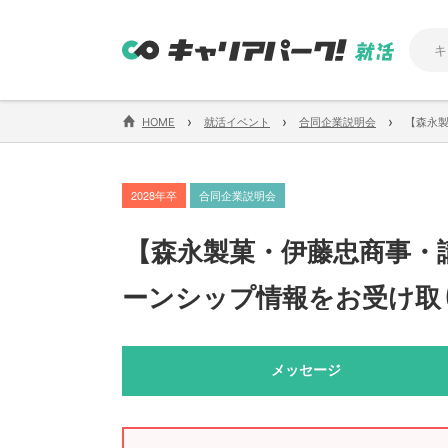
›
›
›
HOME
就活イベント
合同企業説明会
【森永
2028年卒
合同企業説明会
【
森永製菓・伊藤忠商事・
ーンシップ情報をお受け取
メッセージ