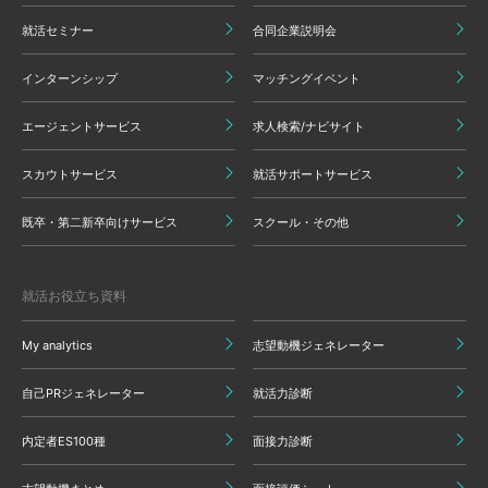
就活セミナー
合同企業説明会
インターンシップ
マッチングイベント
エージェントサービス
求人検索/ナビサイト
スカウトサービス
就活サポートサービス
既卒・第二新卒向けサービス
スクール・その他
就活お役立ち資料
My analytics
志望動機ジェネレーター
自己PRジェネレーター
就活力診断
内定者ES100種
面接力診断