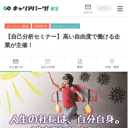
ログイン
お知らせ
オンライン開催
2028年卒
インターンシップ
【
自己分析セミナー
】
高い自由度で働ける企
業が主催！
メッセージ
当日の内容
概要
日程・場所