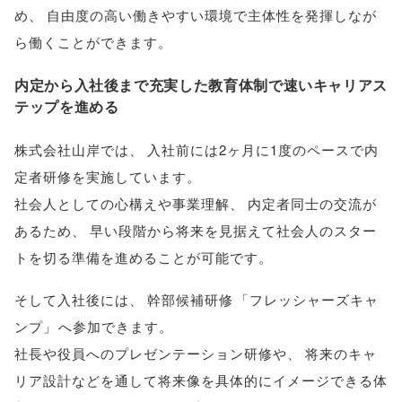
め
、
自由度の高い働きやすい環境で主体性を発揮しなが
ら働くことができます
。
内定から入社後まで充実した教育体制で速いキャリアス
テップを進める
株式会社山岸では
、
入社前には2ヶ月に1度のペースで内
定者研修を実施しています
。
社会人としての心構えや事業理解
、
内定者同士の交流が
あるため
、
早い段階から将来を見据えて社会人のスター
トを切る準備を進めることが可能です
。
そして入社後には
、
幹部候補研修
「
フレッシャーズキャ
ンプ
」
へ参加できます
。
社長や役員へのプレゼンテーション研修や
、
将来のキャ
リア設計などを通して将来像を具体的にイメージできる体