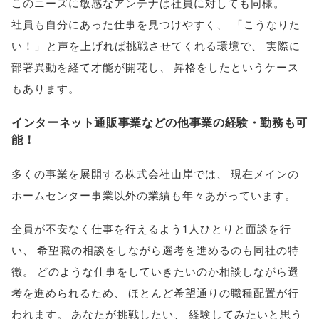
このニーズに敏感なアンテナは社員に対しても同様
。
社員も自分にあった仕事を見つけやすく
、
「
こうなりた
い！
」
と声を上げれば挑戦させてくれる環境で
、
実際に
部署異動を経て才能が開花し
、
昇格をしたというケース
もあります
。
インターネット通販事業などの他事業の経験・勤務も可
能！
多くの事業を展開する株式会社山岸では
、
現在メインの
ホームセンター事業以外の業績も年々あがっています
。
全員が不安なく仕事を行えるよう1人ひとりと面談を行
い
、
希望職の相談をしながら選考を進めるのも同社の特
徴
。
どのような仕事をしていきたいのか相談しながら選
考を進められるため
、
ほとんど希望通りの職種配置が行
われます
。
あなたが挑戦したい
、
経験してみたいと思う