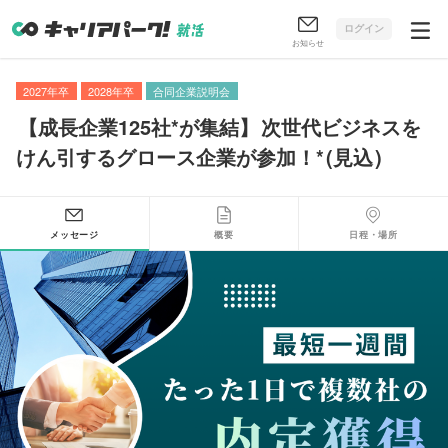
ログイン
お知らせ
2027年卒
2028年卒
合同企業説明会
【
成長企業125社*が集結
】
次世代ビジネスを
けん引するグロース企業が参加！*
(
見込
)
メッセージ
概要
日程・場所