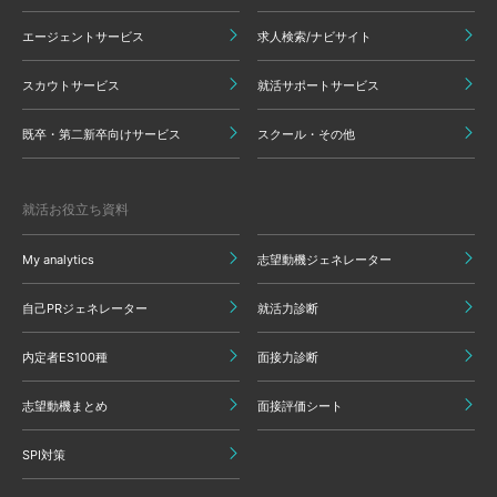
エージェントサービス
求人検索/ナビサイト
スカウトサービス
就活サポートサービス
既卒・第二新卒向けサービス
スクール・その他
就活お役立ち資料
My analytics
志望動機ジェネレーター
自己PRジェネレーター
就活力診断
内定者ES100種
面接力診断
志望動機まとめ
面接評価シート
SPI対策