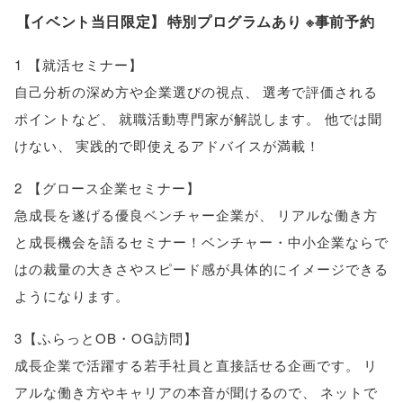
【
イベント当日限定
】
特別プログラムあり ※事前予約
1
【
就活セミナー
】
自己分析の深め方や企業選びの視点
、
選考で評価される
ポイントなど
、
就職活動専門家が解説します
。
他では聞
けない
、
実践的で即使えるアドバイスが満載！
2
【
グロース企業セミナー
】
急成長を遂げる優良ベンチャー企業が
、
リアルな働き方
と成長機会を語るセミナー！ベンチャー・中小企業ならで
はの裁量の大きさやスピード感が具体的にイメージできる
ようになります
。
3
【
ふらっとOB・OG訪問
】
成長企業で活躍する若手社員と直接話せる企画です
。
リ
アルな働き方やキャリアの本音が聞けるので
、
ネットで