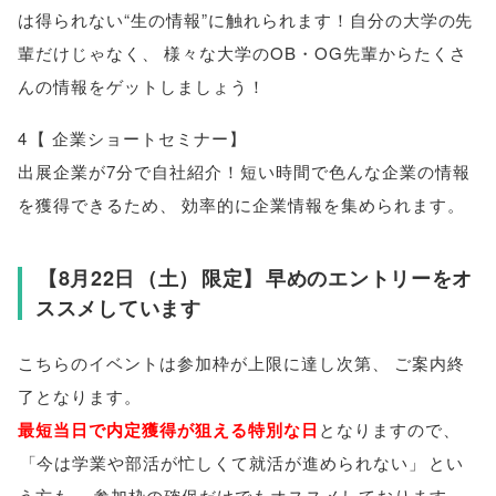
は得られない“生の情報”に触れられます！自分の大学の先
輩だけじゃなく
、
様々な大学のOB・OG先輩からたくさ
んの情報をゲットしましょう！
4
【
企業ショートセミナー
】
出展企業が7分で自社紹介！短い時間で色んな企業の情報
を獲得できるため
、
効率的に企業情報を集められます
。
【
8月22日
（
土
）
限定
】
早めのエントリーをオ
ススメしています
こちらのイベントは参加枠が上限に達し次第
、
ご案内終
了となります
。
最短当日で内定獲得が狙える特別な日
となりますので
、
「
今は学業や部活が忙しくて就活が進められない
」
とい
う方も
、
参加枠の確保だけでもオススメしております
。