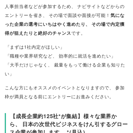
人事担当者などが参加するため
、
ナビサイトなどからの
エントリーを省き
、
その場で面談や面接が可能！
気にな
った企業の選考にいちはやく進めたり
、
その場で内定獲
得が狙えたりと絶好のチャンス
です
。
「
まずは1社内定がほしい
」
「
職種や業界研究など
、
効率的に就活を進めたい
」
「
大手だけじゃなく
、
裁量をもって働ける企業も知りた
い
」
こんな方にもオススメのイベントとなりますので
、
参加
枠が満員となる前にエントリーにお進みください
。
【
成長企業約125社*が集結
】
様々な業界か
ら
、
日本の次世代ビジネスをけん引するグロー
ス企業が参加します
。
*
(
見込
)