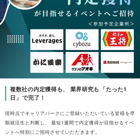
複数社の内定獲得も
、
業界研究も
「
たった1
日
」
で完了！
現時点でキャリアパークにご登録いただいている皆様を早
期就活生と判断し
、
最短1週間で内定獲得が目指せるイベ
ントへ特別にご招待させていただきます
。