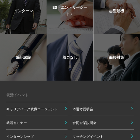
ES（エントリーシー
インターン
志望動機
ト）
筆記試験
着こなし
面接対策
就活イベント
キャリアパーク就職エージェント
本選考説明会
就活セミナー
合同企業説明会
インターンシップ
マッチングイベント