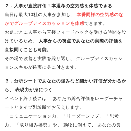
２．人事が直接評価！本選考の空気感を体感できる
当日は最大10社の人事が参加し
、
本番同様の空気感のな
かでグループディスカッションを体感
できます
。
お題ごとに人事から直接フィードバックを受ける時間を設
けているため
、
人事からの視点であなたの実際の評価を
直接聞くことも可能
。
その場で改善と実践を繰り返し
、
グループディスカッシ
ョンスキルが確実に身に付きます
。
３．分析シートであなたの強みなど細かい評価が分かるか
ら
、
表現力が身につく
イベント終了後には
、
あなたの総合評価をレーダーチャ
ートとタイプ別診断でお伝えします
。
「
コミュニケーション力
」
「
リーダーシップ
」
「
思考
力
」
「
取り組み姿勢
」
や
、
動物に例えて
、
あなたの長