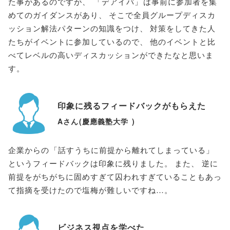
た事があるのですが
、
「
デアイバ
」
は事前に参加者を集
めてのガイダンスがあり
、
そこで全員グループディスカ
ッション解法パターンの知識をつけ
、
対策をしてきた人
たちがイベントに参加しているので
、
他のイベントと比
べてレベルの高いディスカッションができたなと思いま
す
。
印象に残るフィードバックがもらえた
Aさん
(
慶應義塾大学
)
企業からの
「
話すうちに前提から離れてしまっている
」
というフィードバックは印象に残りました
。
また
、
逆に
前提をがちがちに固めすぎて囚われすぎていることもあっ
て指摘を受けたので塩梅が難しいですね…
。
ビジネス視点を学べた