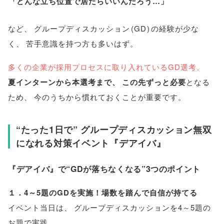
「
どんな立ち位置で居たらいいんだろう…
」
など
、
グループディスカッション
(
GD
)
の経験が少な
く
、
苦手意識を持つ方も多いはず
。
多くの企業が採用プロセスに取り入れているGD選考
。
夏インターンから本選考まで
、
この先ずっと必要
となる
ため
、
今のうちから慣れておくことが重要です
。
“たった1日で” グループディスカッション無双
になれる対策イベント『デアイバ』
『デアイバ』で“GDが落ちなくなる”3つのポイント
１．4～5題のGDを実施！場数を踏んで自信が持てる
イベント当日は
、
グループディスカッションを4～5題の
お題で実践
。