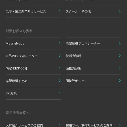
既卒・第二新卒向けサービス
スクール・その他
就活お役立ち資料
My analytics
志望動機ジェネレーター
自己PRジェネレーター
就活力診断
内定者ES100種
面接力診断
志望動機まとめ
面接評価シート
SPI対策
採用担当者様へ
人材紹介サービスのご案内
採用ツール制作サービスのご案内