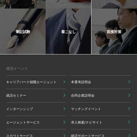
筆記試験
着こなし
面接対策
就活イベント
キャリアパーク就職エージェント
本選考説明会
就活セミナー
合同企業説明会
インターンシップ
マッチングイベント
エージェントサービス
求人検索/ナビサイト
スカウトサービス
就活サポートサービス