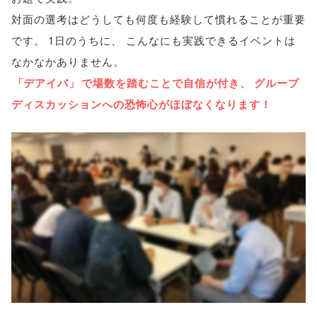
対面の選考はどうしても何度も経験して慣れることが重要
です
。
1日のうちに
、
こんなにも実践できるイベントは
なかなかありません
。
「
デアイバ
」
で場数を踏むことで自信が付き
、
グループ
ディスカッションへの恐怖心がほぼなくなります！