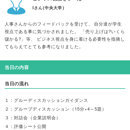
Iさん
(
中央大学
)
人事さんからのフィードバックを受けて
、
自分達が学生
視点である事に気づかされました
。
「
売り上げは?いくら
儲かる?
」
等
、
ビジネス視点を身に着ける必要性を指摘し
てもらえてとても参考になりました
。
当日の内容
当日の流れ
１：グルーディスカッションガイダンス
２：グループディスカッション
（
15分×4～5題
）
３：対話会
（
企業説明会
）
４：評価シート公開