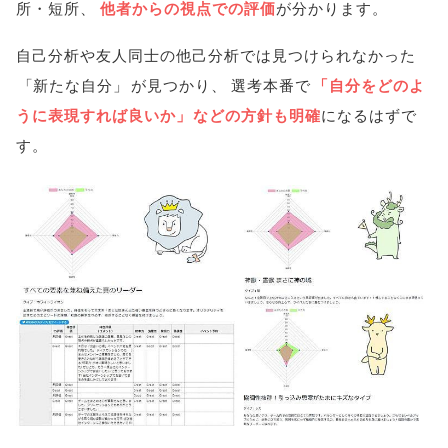
所・短所
、
他者からの視点での評価
が分かります
。
自己分析や友人同士の他己分析では見つけられなかった
「
新たな自分
」
が見つかり
、
選考本番で
「
自分をどのよ
うに表現すれば良いか
」
などの方針も明確
になるはずで
す
。