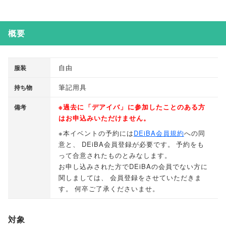
概要
自由
服装
筆記用具
持ち物
※過去に
「
デアイバ
」
に参加したことのある方
備考
はお申込みいただけません
。
※本イベントの予約には
DEiBA会員規約
への同
意と
、
DEiBA会員登録が必要です
。
予約をも
って合意されたものとみなします
。
お申し込みされた方でDEiBAの会員でない方に
関しましては
、
会員登録をさせていただきま
す
。
何卒ご了承くださいませ
。
対象