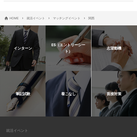
›
›
›
HOME
就活イベント
マッチングイベント
関西
ES（エントリーシー
インターン
志望動機
ト）
筆記試験
着こなし
面接対策
就活イベント