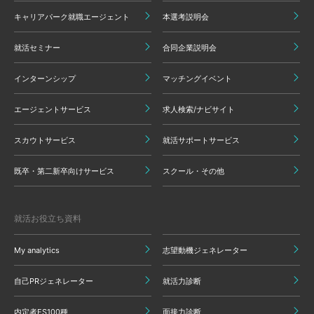
キャリアパーク就職エージェント
本選考説明会
就活セミナー
合同企業説明会
インターンシップ
マッチングイベント
エージェントサービス
求人検索/ナビサイト
スカウトサービス
就活サポートサービス
既卒・第二新卒向けサービス
スクール・その他
就活お役立ち資料
My analytics
志望動機ジェネレーター
自己PRジェネレーター
就活力診断
内定者ES100種
面接力診断