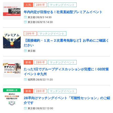
人気
28年卒
マッチングイベント
年内内定が目指せる！社長直結型プレミアムイベント
東京都:26/9/3 14:30
東京都:26/9/15 14:30
28年卒
マッチングイベント
【面接確約・１次～２次選考免除など】お早めにご確認く
ださい
東京都
新着
28年卒
マッチングイベント
たった1日でグループディスカッションが完璧に！GD対策
イベント＠九州
福岡県:26/8/22 11:20
新着
28年卒
マッチングイベント
28卒向けマッチングイベント「可能性セッション」のご紹
介です
東京都:26/8/22 12:00