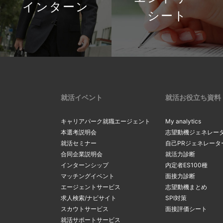
インターン
シート
就活イベント
就活お役立ち資料
キャリアパーク就職エージェント
My analytics
本選考説明会
志望動機ジェネレー
就活セミナー
自己PRジェネレータ
合同企業説明会
就活力診断
インターンシップ
内定者ES100種
マッチングイベント
面接力診断
エージェントサービス
志望動機まとめ
求人検索/ナビサイト
SPI対策
スカウトサービス
面接評価シート
就活サポートサービス