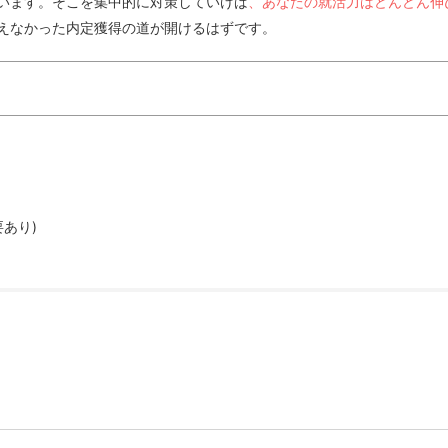
います。そこを集中的に対策していけば
、あなたの就活力はどんどん伸
えなかった内定獲得の道が開けるはずです。
を見直す必要あり)