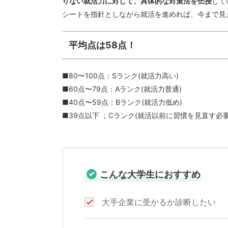
りない就活力に対して、具体的な対策法を伝授
して
シートを指針としながら就活を進めれば、今まで見
平均点は58点！
■80〜100点：Sランク(就活力高い)
■60点〜79点：Aランク(就活力普通)
■40点〜59点：Bランク(就活力低め)
■39点以下 ；Cランク(就活以前に習慣
こんな大学生におすすめ
大手企業に受かるか診断したい