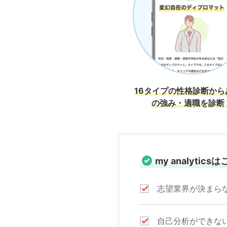
16タイプの性格診断から
の強み・適職を診断
my analyti
志望業界が決まら
自己分析ができな