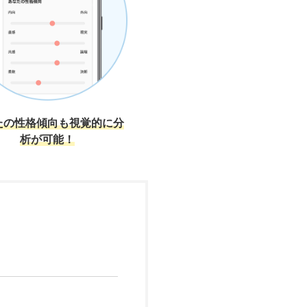
たの性格傾向も視覚的に分
析が可能！