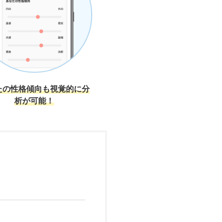
たの性格傾向も視覚的に分
析が可能！