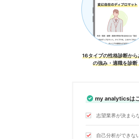
16タイプの性格診断から
の強み・適職を診断
my analyti
志望業界が決まら
自己分析ができな