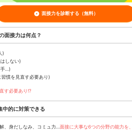
面接力を診断する（無料）
たの面接力は何点？
人)
損はしない)
手…)
に習慣を見直す必要あり)
直す必要あり!?
集中的に対策できる
理解、身だしなみ、コミュ力…
面接に大事な6つの分野の能力を