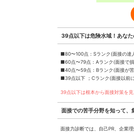
39点以下は危険水域！あな
■80〜100点：Sランク(面接の達
■60点〜79点：Aランク(面接で
■40点〜59点：Bランク(面接が苦
■39点以下 ；Cランク(面接以前
39点以下は根本から面接対策を見
面接での苦手分野を知って、
面接力診断では、自己PR、企業