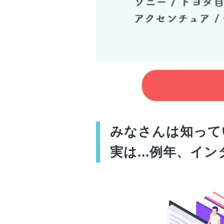
みなさん
は知って
実は...例年、