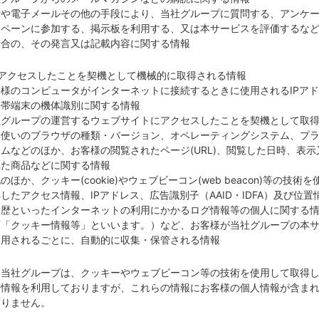
話や電子メールその他の手段により、当社グループに質問する、アンケ
ンペーンに参加する、掲示板を利用する、又は本サービスを評価するな
場合の、その発言又は記載内容に関する情報
）アクセスしたことを契機として機械的に取得される情報
様のコンピュータがインターネットに接続するときに使用されるIPア
携帯端末の機体識別に関する情報
社グループの運営するウェブサイトにアクセスしたことを契機として取
お使いのブラウザの種類・バージョン、オペレーティングシステム、プ
ムなどのほか、お客様の閲覧されたページ(URL)、閲覧した日時、表示
れた商品などに関する情報
のほか、クッキー(cookie)やウェブビーコン(web beacon)等の技術を
したアクセス情報、IPアドレス、広告識別子（AAID・IDFA）及び位置
履歴といったインターネットの利用にかかるログ情報等の個人に関する
下「クッキー情報等」といいます。）など、お客様が当社グループの本
利用されるごとに、自動的に収集・保管される情報
、当社グループは、クッキーやウェブビーコン等の技術を使用して取得
ス情報を利用しておりますが、これらの情報にお客様の個人情報が含ま
ありません。