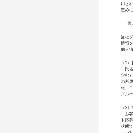
用さ
定め
1．個
当社
情報
個人
（1）
・氏
含む
の所
報、
グル
（2
・お
ト応
状態
・当