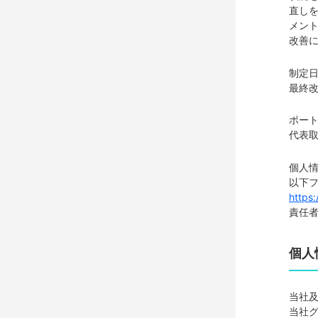
直し
メン
改善に
制定日
最終改
ポー
代表取
個人
以下
https:
責任
個人
当社
当社