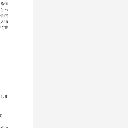
する個
にとっ
社会的
個人情
社従業
。
たしま
て