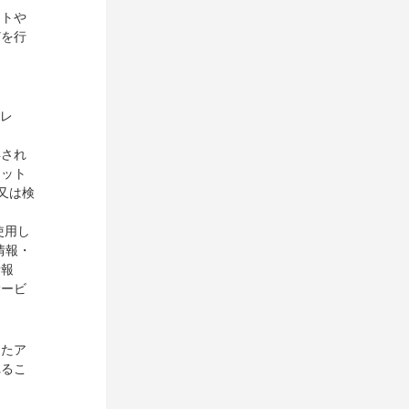
ートや
どを行
ドレ
得され
ラット
又は検
使用し
情報・
情報
サービ
したア
れるこ