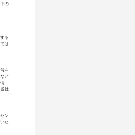
以下の
関する
っては
番号を
名など
る情
ら当社
レゼン
づいた