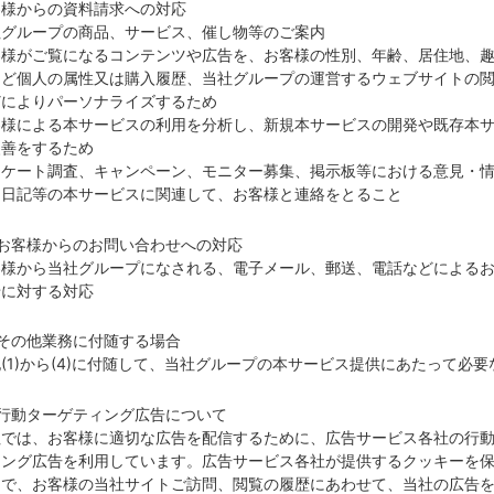
客様からの資料請求への対応
社グループの商品、サービス、催し物等のご案内
客様がご覧になるコンテンツや広告を、お客様の性別、年齢、居住地、
など個人の属性又は購入履歴、当社グループの運営するウェブサイトの
どによりパーソナライズするため
客様による本サービスの利用を分析し、新規本サービスの開発や既存本
改善をするため
ンケート調査、キャンペーン、モニター募集、掲示板等における意見・
、日記等の本サービスに関連して、お客様と連絡をとること
）お客様からのお問い合わせへの対応
客様から当社グループになされる、電子メール、郵送、電話などによる
せに対する対応
その他業務に付随する場合
(1)から(4)に付随して、当社グループの本サービス提供にあたって必要
）行動ターゲティング広告について
社では、お客様に適切な広告を配信するために、広告サービス各社の行
ィング広告を利用しています。広告サービス各社が提供するクッキーを
とで、お客様の当社サイトご訪問、閲覧の履歴にあわせて、当社の広告