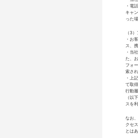
・電
キャ
った
（3
・お客
ス、
・当
た、
フォー
索さ
・上記
て取得
行動
（以
スを
なお
クセ
とは