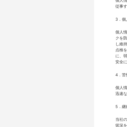
個人
従事
3．個
個人
クを
し維
点検
に、
安全
4．苦
個人
迅速
5．継
当社
状況