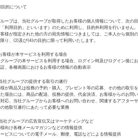
利用目的について
グループは、当社グループが取得したお客様の個人情報について、次の
下「利用目的」といいます）のために利用し、目的外利用を行いません
お客様が指定された他の方の宛先情報につきましては、ご本人から個別
限り、(2)及び(4)の目的に限って利用いたします。
お客様が本サービスを利用する場合
社グループの本サービスを利用する場合、ログイン時及びログイン後に
認証、各種画面におけるお客様の情報の自動表示
）当社グループの提供する取引の遂行
客様が商品又は役務の予約・購入、プレゼント等の応募、その他の取引
れた場合には、商品の配送、役務の提供、代金決済、お客様からのお問
の対応、当社グループからお客様へのお問い合わせ、関連するアフター
その他取引遂行にあたって必要な業務
）当社グループの広告宣伝又はマーケティングなど
客様向け各種メールマガジンなどの情報提供
サービスについての電子メール、郵便、電話などによる情報提供