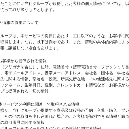
れたことに伴い当社グループが取得したお客様の個人情報については、
に従って取り扱うものとします。
人情報の収集について
グループは、本サービスの提供にあたり、主に以下のような、お客様に
を取得します。なお、以下は例示であり、また、情報の具体的内容によ
情報に該当しない場合もあります。
お客様から提供される情報
名（フリガナを含む）、住所、電話番号（携帯電話番号・ファクシミリ
）、電子メールアドレス、携帯メールアドレス、会社名・団体名・学校
属先に関する情報、部署名・役職、所属先所在地、その他連絡先に関す
ニックネーム、生年月日、性別、クレジットカード情報など、お客様か
ープに提供される一切の情報
）本サービスの利用に関連して取得される情報
客様が、当社グループが提供する商品又は役務の予約・入札・購入、プ
募、その他の取引を申し込まれた場合の、お客様を識別できる情報と紐
での取引履歴に関する情報
社グループからのメールマガジンなどの購読に関する情報