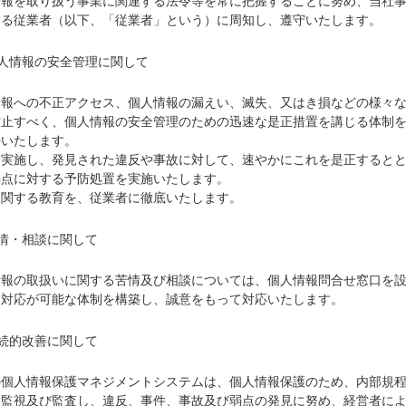
情報を取り扱う事業に関連する法令等を常に把握することに努め、当社
する従業者（以下、「従業者」という）に周知し、遵守いたします。
人情報の安全管理に関して
情報への不正アクセス、個人情報の漏えい、滅失、又はき損などの様々
防止すべく、個人情報の安全管理のための迅速な是正措置を講じる体制
持いたします。
を実施し、発見された違反や事故に対して、速やかにこれを是正すると
弱点に対する予防処置を実施いたします。
に関する教育を、従業者に徹底いたします。
情・相談に関して
情報の取扱いに関する苦情及び相談については、個人情報問合せ窓口を
な対応が可能な体制を構築し、誠意をもって対応いたします。
続的改善に関して
の個人情報保護マネジメントシステムは、個人情報保護のため、内部規
を監視及び監査し、違反、事件、事故及び弱点の発見に努め、経営者に