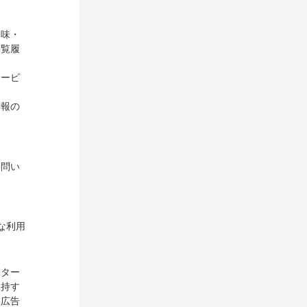
趣味・
閲覧履
サービ
情報の
お問い
な利用
動ター
保持す
を広告