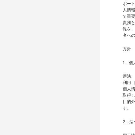
ポー
人情
て重
責務
報を
者へ
方針
1．個
適法
利用
個人
取得
目的
す。
2．