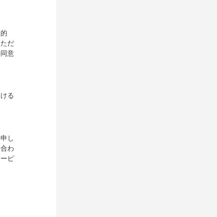
目的
。ただ
の同意
おける
を申し
い合わ
サービ