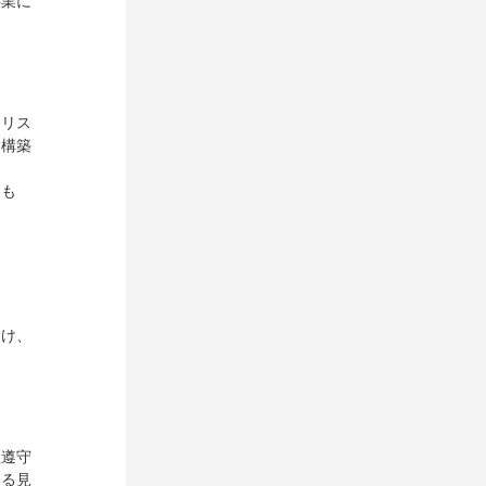
事業に
なリス
を構築
とも
設け、
程遵守
よる見