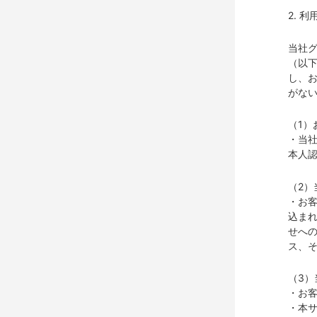
2. 
当社
（以
し、
がない
（1）
・当
本人
（2
・お
込ま
せへ
ス、
（3
・お
・本