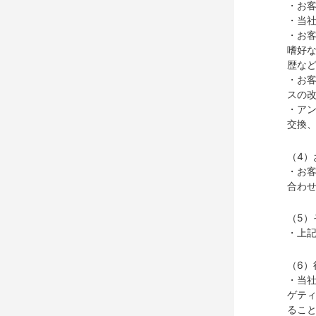
・お
・当
・お
嗜好
歴な
・お
スの
・ア
交換
（4
・お
合わ
（5）
・上記
（6
・当
ゲテ
るこ