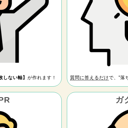
敗しない軸】
が作れます！
質問に答えるだけ
で、”落
PR
ガ