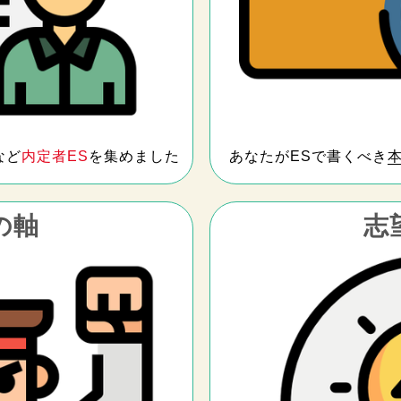
など
内定者ES
を集めました
あなたがESで書くべき
の軸
志