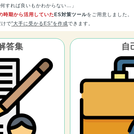
も何すれば良いもかわからない…」
の時期から活用していた
ES対策ツール
をご用意しました。
だけで
”大手に受かるES”を作成
できます。
解答集
自