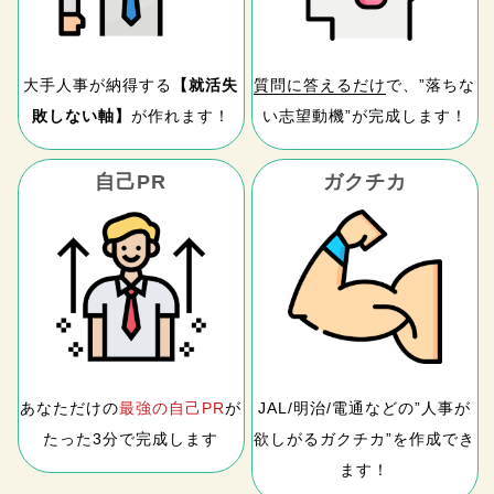
大手人事が納得する
【就活失
質問に答えるだけ
で、”落ちな
敗しない軸】
が作れます！
い志望動機”が完成します！
自己PR
ガクチカ
あなただけの
最強の自己PR
が
JAL/明治/電通などの”人事が
たった3分で完成します
欲しがるガクチカ”を作成でき
ます！