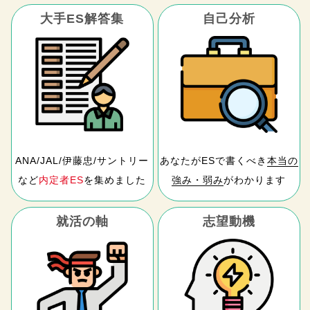
大手ES解答集
自己分析
ANA/JAL/伊藤忠/サントリー
あなたがESで書くべき
本当の
など
内定者ES
を集めました
強み・弱み
がわかります
就活の軸
志望動機