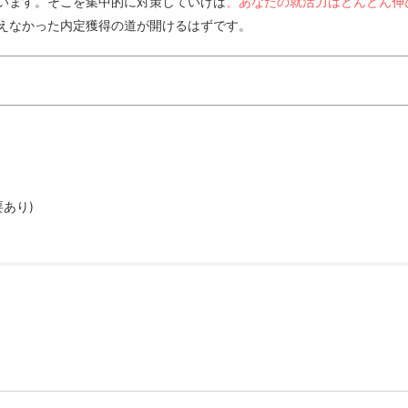
います。そこを集中的に対策していけば
、あなたの就活力はどんどん伸
えなかった内定獲得の道が開けるはずです。
を見直す必要あり)