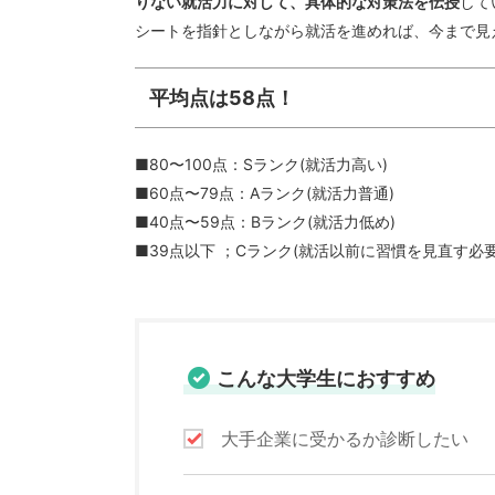
りない就活力に対して、具体的な対策法を伝授
して
シートを指針としながら就活を進めれば、今まで見
平均点は58点！
■80〜100点：Sランク(就活力高い)
■60点〜79点：Aランク(就活力普通)
■40点〜59点：Bランク(就活力低め)
■39点以下 ；Cランク(就活以前に習慣
こんな大学生におすすめ
大手企業に受かるか診断したい