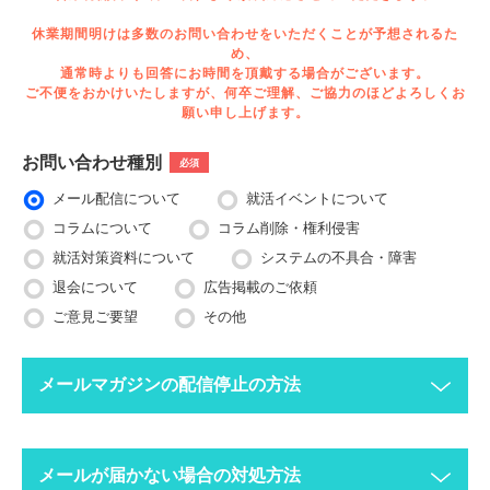
休業期間明けは多数のお問い合わせをいただくことが予想されるた
め、
通常時よりも回答にお時間を頂戴する場合がございます。
ご不便をおかけいたしますが、何卒ご理解、ご協力のほどよろしくお
願い申し上げます。
お問い合わせ種別
必須
メール配信について
就活イベントについて
コラムについて
コラム削除・権利侵害
就活対策資料について
システムの不具合・障害
退会について
広告掲載のご依頼
ご意見ご要望
その他
メールマガジンの配信停止の方法
下記ボタンより、配信停止したいメールアドレスで空メールを送
メールが届かない場合の対処方法
ってください。