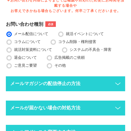
※お問い合わせ内容によりましては確認や対応のため更にお時間を頂
戴する場合や
お答えできかねる場合もございます。何卒ご了承くださいませ。
お問い合わせ種別
必須
メール配信について
就活イベントについて
コラムについて
コラム削除・権利侵害
就活対策資料について
システムの不具合・障害
退会について
広告掲載のご依頼
ご意見ご要望
その他
メールマガジンの配信停止の方法
下記ボタンより、配信停止したいメールアドレスで空メールを送
メールが届かない場合の対処方法
ってください。
配信停止までに2〜3営業日ほどかかる場合がございますのでご
了承ください。
迷惑メールフォルダにメールが振り分けられていま