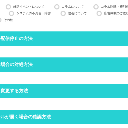
就活イベントについて
コラムについて
コラム削除・権利
システムの不具合・障害
退会について
広告掲載のご依
その他
の配信停止の方法
停止したいメールアドレスで空メールを送ってください。
い場合の対処方法
営業日ほどかかる場合がございますのでご了承ください。
インできる場合は、
マイページ
の設定からも配信停止できます。
フォルダにメールが振り分けられていませんか？
を変更する方法
定をしていなくても、自動で迷惑メールフォルダへ振り分けられる場合
ォルダをご確認ください。
空メールを送信する
クトップページの右上にある
ールが届く場合の確認方法
からログインをしてください。
場合は
こちら
からお問い合わせください
定受信の設定をされていませんか？
ードを忘れた方は
こちら