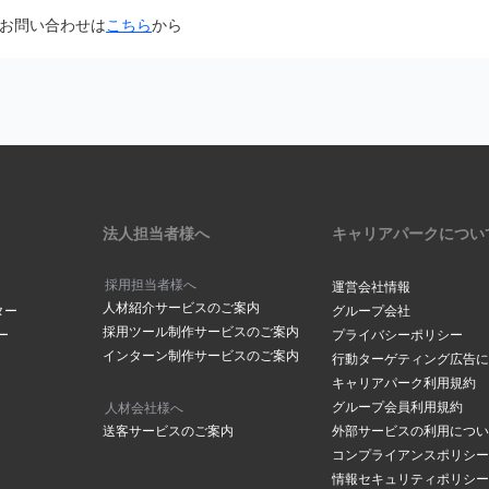
面から「@careerpark.jp」からのメールを受け取るように設定して
お問い合わせは
こちら
から
は
こちら
きには、2～3日程度お時間をいただいております。
ら
サイドバーにある「設定」をク
は
こちら
メールアドレスでつくられている場合もありますので、メールが届いて
下部にある「メールアドレスの
の「手続きを行う」ボタンをク
ださい。
場合は
こちら
からお問い合わせください
メールボックスの容量が超過していませんか？
ックスの容量に空きがないと、メールが受信されない場合がございます
削除し空き容量の確保をお願いします。
アドレスが表示されます。変更
法人担当者様へ
キャリアパークについ
合は「
メールアドレスを変更す
クしてください。
採用担当者様へ
運営会社情報
人材紹介サービスのご案内
ールアドレスご登録されていませんか？
ター
グループ会社
採用ツール制作サービスのご案内
ー
プライバシーポリシー
や、ドット（．）などにお間違いがございませんか？
インターン制作サービスのご案内
ルアドレス」に、登録を希望す
行動ターゲティング広告に
の「
メールアドレスの確認ページ
」にて登録アドレスを確認することが
レスを入力し「メールアドレス
キャリアパーク利用規約
レスを入力されていた場合はマイページメニューの「
メールアドレスの
をクリックしてください。
グループ会員利用規約
人材会社様へ
変更をお願いします。
送客サービスのご案内
外部サービスの利用につい
コンプライアンスポリシー
情報セキュリティポリシー