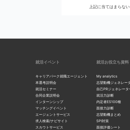
メールの設定画
上記に当てはまらない
2
Softbankの方
メールの配信停止手続
auの方は
こち
マイページの
docomoの方
※ アカウントを別の
リックし、最
2
一度ご確認ください。
確認・変更」
リックしてく
上記にて、解決しない
サーバーの
3
受信メールボ
内のメールを
現在のメール
就活イベント
就活お役立ち資料
3
を希望する場
る
」をクリッ
キャリアパーク就職エージェント
My analytics
間違ったメ
本選考説明会
志望動機ジェネレー
就活セミナー
自己PRジェネレータ
カンマ（，）
「新たなメー
合同企業説明会
就活力診断
4
マイページ内
4
るメールアド
インターンシップ
内定者ES100種
間違ったアド
変更」ボタン
マッチングイベント
面接力診断
ルアドレスの
エージェントサービス
志望動機まとめ
求人検索/ナビサイト
SPI対策
スカウトサービス
面接評価シート