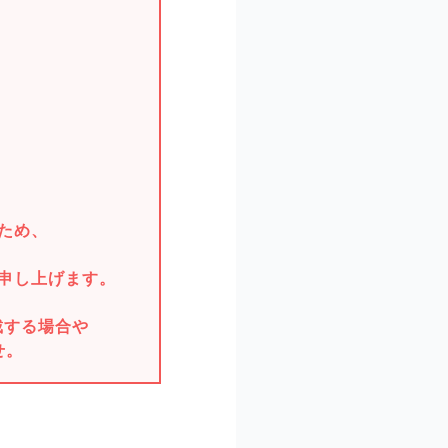
。
ため、
申し上げます。
戴する場合や
せ。