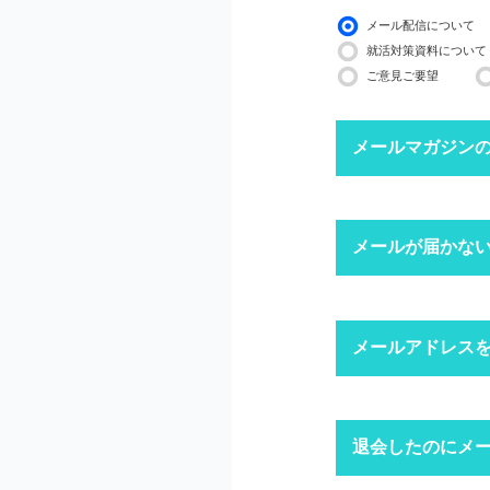
メール配信について
就活対策資料について
ご意見ご要望
メールマガジン
下記ボタンより、配信
メールが届かな
配信停止までに2〜3
※ マイページにログ
迷惑メール
メールアドレス
1
迷惑メール設
迷惑メールフ
キャリアパー
退会したのにメ
1
「ログイン」
上記にて、解決しない
ドメイン指
※ID・パスワ