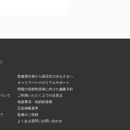
ください。
いるメールアドレスを今
。受信メールボックス
て
監修責任者から就活生のみなさまへ
キャリアパークのリアルサポート
情報の信頼性担保に向けた編集方針
ついて
ご利用いただく上での注意点
できます。
免責事項・知的財産権
変更ページ
」よりメー
広告掲載基準
て
監修のご依頼
よくある質問 / お問い合わせ