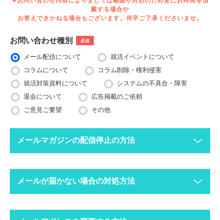
※お問い合わせ内容によりましては確認や対応のため更にお時間を頂
戴する場合や
お答えできかねる場合もございます。何卒ご了承くださいませ。
お問い合わせ種別
必須
メール配信について
就活イベントについて
コラムについて
コラム削除・権利侵害
就活対策資料について
システムの不具合・障害
退会について
広告掲載のご依頼
ご意見ご要望
その他
メールマガジンの配信停止の方法
下記ボタンより、配信停止したいメールアドレスで空メールを送
メールが届かない場合の対処方法
ってください。
配信停止までに2〜3営業日ほどかかる場合がございますのでご
了承ください。
迷惑メールフォルダにメールが振り分けられていま